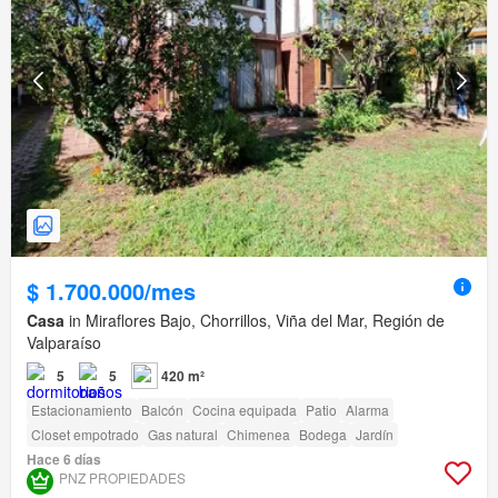
$ 1.700.000/mes
Casa
in Miraflores Bajo, Chorrillos, Viña del Mar, Región de
Valparaíso
5
5
420 m²
Estacionamiento
Balcón
Cocina equipada
Patio
Alarma
Closet empotrado
Gas natural
Chimenea
Bodega
Jardín
Hace 6 días
PNZ PROPIEDADES