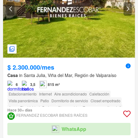
$ 2.300.000/mes
Casa
in Santa Julia, Viña del Mar, Región de Valparaíso
6
3,5
815 m²
Estacionamiento
Internet
Aire acondicionado
Calefacción
Vista panorámica
Patio
Dormitorio de servicio
Closet empotrado
Agua
Electricidad
Bodega
Sin amueblar
Terraza
amenity_wi_fi
Hace 30+ días
Piscina
Jardín
Conserje
Parilla
FERNANDEZ ESCOBAR BIENES RAÍCES
Acceso para personas con discapacidad
WhatsApp