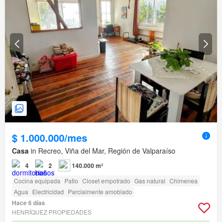
$ 1.000.000/mes
Casa
in Recreo, Viña del Mar, Región de Valparaíso
4
2
140.000 m²
Cocina equipada
Patio
Closet empotrado
Gas natural
Chimenea
Agua
Electricidad
Parcialmente amoblado
Hace 6 días
HENRÍQUEZ PROPIEDADES