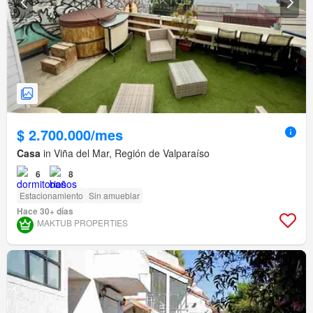
$ 2.700.000/mes
Casa
in Viña del Mar, Región de Valparaíso
6
8
Estacionamiento
Sin amueblar
Hace 30+ días
MAKTUB PROPERTIES