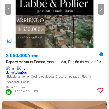
$ 650.000/mes
Departamento
in Recreo, Viña del Mar, Región de Valparaíso
3
2
Estacionamiento
Cocina equipada
Closet empotrado
Piscina
Ascensor
Parilla
Hace 30+ días
LABBE & POLLIER