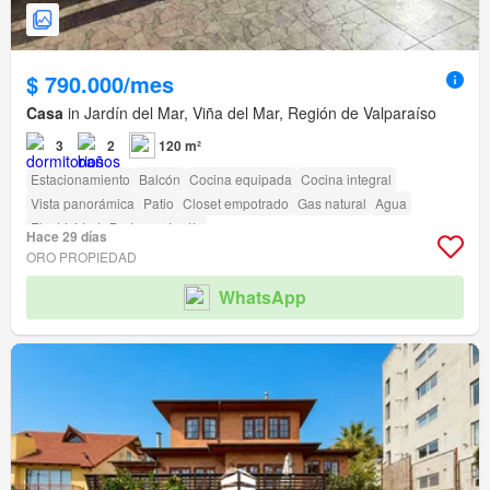
$ 790.000/mes
Casa
in Jardín del Mar, Viña del Mar, Región de Valparaíso
3
2
120 m²
Estacionamiento
Balcón
Cocina equipada
Cocina integral
Vista panorámica
Patio
Closet empotrado
Gas natural
Agua
Electricidad
Bodega
Jardín
Hace 29 días
ORO PROPIEDAD
WhatsApp