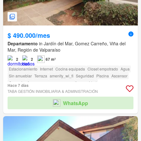
$ 490.000/mes
Departamento
in Jardín del Mar, Gomez Carreño, Viña del
Mar, Región de Valparaíso
2
2
67 m²
Estacionamiento
Internet
Cocina equipada
Closet empotrado
Agua
Sin amueblar
Terraza
amenity_wi_fi
Seguridad
Piscina
Ascensor
Conserje
Acceso para personas con discapacidad
Hace 7 días
TABA GESTIÓN INMOBILIARIA & ADMINISTRACIÓN
WhatsApp