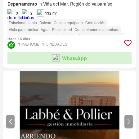
Departamento
in Viña del Mar, Región de Valparaíso
3
2
132 m²
Estacionamiento
Balcón
Cocina equipada
Calefacción
Vista panorámica
Agua
Electricidad
Completamente amoblado
Terraza
Seguridad
Gimnasio
Piscina
Área para niños
Ascensor
Hace 16 días
Sauna
Jardín
Conserje
Parilla
PRIMEHOME PROPIEDADES
Acceso para personas con discapacidad
Cancha de tenis
WhatsApp