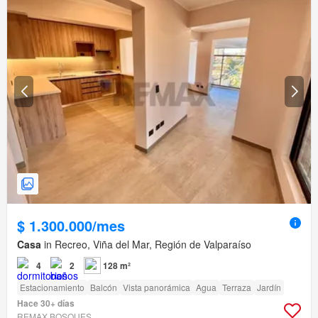
$ 1.300.000/mes
Casa
in Recreo, Viña del Mar, Región de Valparaíso
4
2
128 m²
Estacionamiento
Balcón
Vista panorámica
Agua
Terraza
Jardín
Hace 30+ días
REMAX BOSQUES