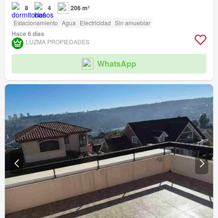
8
4
206 m²
Estacionamiento
Agua
Electricidad
Sin amueblar
Hace 6 días
LUZMA PROPIEDADES
WhatsApp