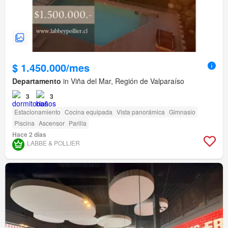
$ 1.450.000/mes
Departamento
in Viña del Mar, Región de Valparaíso
3
3
Estacionamiento
Cocina equipada
Vista panorámica
Gimnasio
Piscina
Ascensor
Parilla
Hace 2 días
LABBE & POLLIER