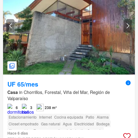
UF 65/mes
Casa
in Chorrillos, Forestal, Viña del Mar, Región de
Valparaíso
6
3
238 m²
Estacionamiento
Internet
Cocina equipada
Patio
Alarma
Closet empotrado
Gas natural
Agua
Electricidad
Bodega
Sin amueblar
Terraza
amenity_wi_fi
Jardín
Conserje
Hace 6 días