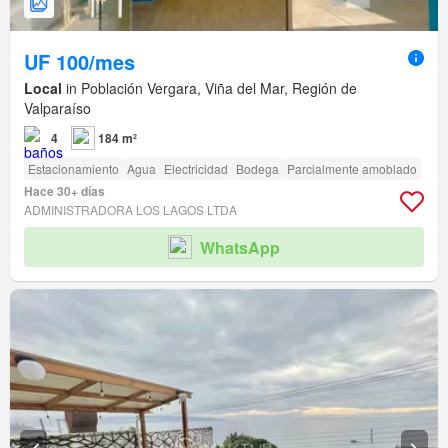
UF 100/mes
Local
in Población Vergara, Viña del Mar, Región de
Valparaíso
4
184 m²
Estacionamiento
Agua
Electricidad
Bodega
Parcialmente amoblado
Hace 30+ días
ADMINISTRADORA LOS LAGOS LTDA
WhatsApp