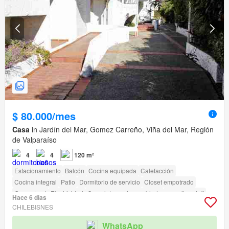
$ 80.000/mes
Casa
in Jardín del Mar, Gomez Carreño, Viña del Mar, Región
de Valparaíso
4
4
120 m²
Estacionamiento
Balcón
Cocina equipada
Calefacción
Cocina integral
Patio
Dormitorio de servicio
Closet empotrado
Gas natural
Electricidad
Completamente amoblado
amenity_wi_fi
Hace 6 días
Jardín
Parilla
CHILEBISNES
WhatsApp