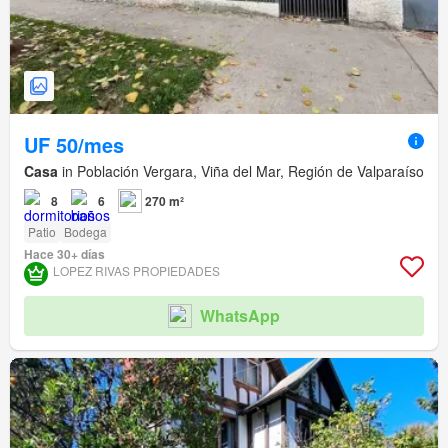
UF 50/mes
Casa
in Población Vergara, Viña del Mar, Región de Valparaíso
8
6
270 m²
Patio
Bodega
Hace 30+ días
LOPEZ RIVAS PROPIEDADES
WhatsApp