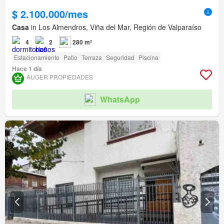
$ 2.100.000/mes
Casa
in Los Almendros, Viña del Mar, Región de Valparaíso
4
2
280 m²
Estacionamiento
Patio
Terraza
Seguridad
Piscina
Hace 1 día
AUGER PROPIEDADES
WhatsApp