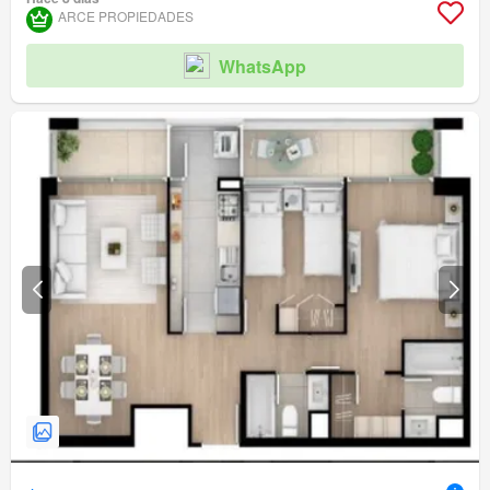
Ascensor
Jardín
Conserje
Parilla
ARCE PROPIEDADES
Acceso para personas con discapacidad
WhatsApp