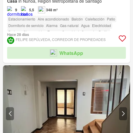
Casa
in Ñuñoa, Región Metropolitana de Santiago
9
5,5
348 m²
Estacionamiento
Aire acondicionado
Balcón
Calefacción
Patio
Dormitorio de servicio
Alarma
Gas natural
Agua
Electricidad
Bodega
Sin amueblar
Terraza
Seguridad
Conserje
Parilla
Hace 28 días
FELIPE SEPÚLVEDA, CORREDOR DE PROPIEDADES
WhatsApp