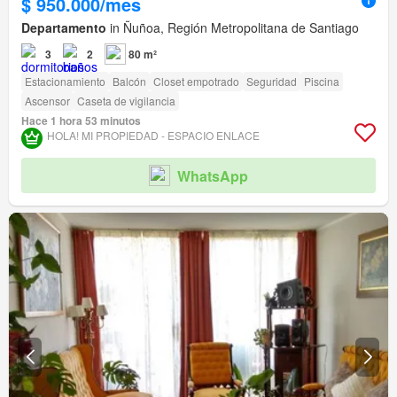
$ 950.000/mes
Departamento
in Ñuñoa, Región Metropolitana de Santiago
3
2
80 m²
Estacionamiento
Balcón
Closet empotrado
Seguridad
Piscina
Ascensor
Caseta de vigilancia
Hace 1 hora 53 minutos
HOLA! MI PROPIEDAD - ESPACIO ENLACE
WhatsApp