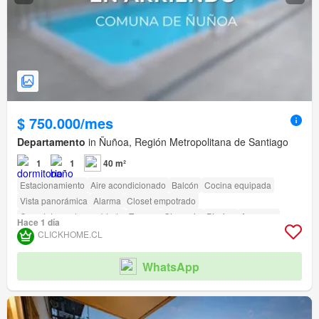
$ 750.000/mes
Departamento
in Ñuñoa, Región Metropolitana de Santiago
1
1
40 m²
Estacionamiento
Aire acondicionado
Balcón
Cocina equipada
Vista panorámica
Alarma
Closet empotrado
Completamente amoblado
Terraza
Gimnasio
Piscina
Ascensor
Hace 1 día
Jardín
Conserje
Parilla
CLICKHOME.CL
WhatsApp