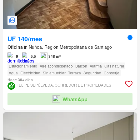
UF 140/mes
Oficina
in Ñuñoa, Región Metropolitana de Santiago
9
5,5
348 m²
Estacionamiento
Aire acondicionado
Balcón
Alarma
Gas natural
Agua
Electricidad
Sin amueblar
Terraza
Seguridad
Conserje
Hace 30+ días
FELIPE SEPÚLVEDA, CORREDOR DE PROPIEDADES
WhatsApp