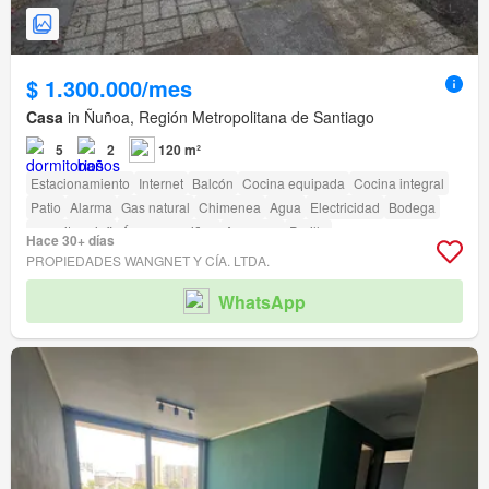
$ 1.300.000/mes
Casa
in Ñuñoa, Región Metropolitana de Santiago
5
2
120 m²
Estacionamiento
Internet
Balcón
Cocina equipada
Cocina integral
Patio
Alarma
Gas natural
Chimenea
Agua
Electricidad
Bodega
amenity_wi_fi
Área para niños
Ascensor
Parilla
Hace 30+ días
Acceso para personas con discapacidad
PROPIEDADES WANGNET Y CÍA. LTDA.
WhatsApp