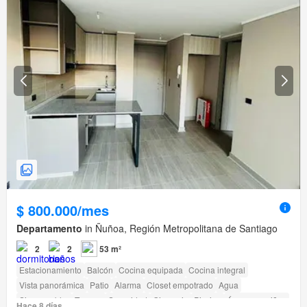
$ 800.000/mes
Departamento
in Ñuñoa, Región Metropolitana de Santiago
2
2
53 m²
Estacionamiento
Balcón
Cocina equipada
Cocina integral
Vista panorámica
Patio
Alarma
Closet empotrado
Agua
Sin amueblar
Terraza
Seguridad
Gimnasio
Piscina
Área para niños
Hace 8 días