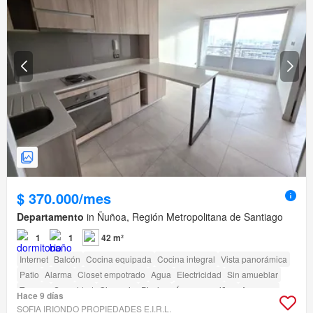
$ 370.000/mes
Departamento
in Ñuñoa, Región Metropolitana de Santiago
1
1
42 m²
Internet
Balcón
Cocina equipada
Cocina integral
Vista panorámica
Patio
Alarma
Closet empotrado
Agua
Electricidad
Sin amueblar
Terraza
Seguridad
Gimnasio
Piscina
Área para niños
Ascensor
Hace 9 días
Jardín
Conserje
Parilla
Caseta de vigilancia
SOFIA IRIONDO PROPIEDADES E.I.R.L.