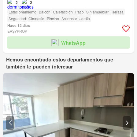
2
2
Estacionamiento
Balcón
Calefacción
Patio
Sin amueblar
Terraza
Seguridad
Gimnasio
Piscina
Ascensor
Jardín
Hace 12 días
EASYPROP
WhatsApp
Hemos encontrado estos departamentos que
también te pueden interesar