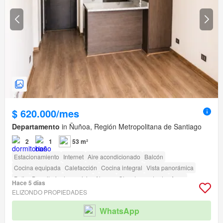
$ 620.000/mes
Departamento
in Ñuñoa, Región Metropolitana de Santiago
2
1
53 m²
Estacionamiento
Internet
Aire acondicionado
Balcón
Cocina equipada
Calefacción
Cocina integral
Vista panorámica
Patio
Dormitorio de servicio
Alarma
Closet empotrado
Agua
Hace 5 días
Electricidad
Parcialmente amoblado
Terraza
Seguridad
Gimnasio
ELIZONDO PROPIEDADES
Piscina
Área para niños
Ascensor
Sauna
Jardín
Conserje
Parilla
WhatsApp
Caseta de vigilancia
Acceso para personas con discapacidad