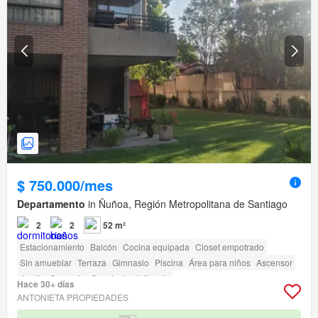
$ 750.000/mes
Departamento
in Ñuñoa, Región Metropolitana de Santiago
2
2
52 m²
Estacionamiento
Balcón
Cocina equipada
Closet empotrado
Sin amueblar
Terraza
Gimnasio
Piscina
Área para niños
Ascensor
Jardín
Conserje
Caseta de vigilancia
Hace 30+ días
Acceso para personas con discapacidad
ANTONIETA PROPIEDADES