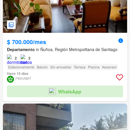
$ 700.000/mes
Departamento
in Ñuñoa, Región Metropolitana de Santiago
2
2
Estacionamiento
Balcón
Sin amueblar
Terraza
Piscina
Ascensor
Hace 15 días
FINHABIT
WhatsApp