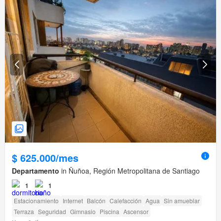
$ 625.000/mes
Departamento
in Ñuñoa, Región Metropolitana de Santiago
1
1
Estacionamiento
Internet
Balcón
Calefacción
Agua
Sin amueblar
Terraza
Seguridad
Gimnasio
Piscina
Ascensor