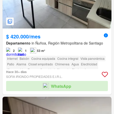
$ 420.000/mes
Departamento
in Ñuñoa, Región Metropolitana de Santiago
2
1
53 m²
Internet
Balcón
Cocina equipada
Cocina integral
Vista panorámica
Patio
Alarma
Closet empotrado
Chimenea
Agua
Electricidad
Sin amueblar
Terraza
Seguridad
Gimnasio
Piscina
Ascensor
Hace 30+ días
Jardín
Conserje
Parilla
Acceso para personas con discapacidad
SOFIA IRIONDO PROPIEDADES E.I.R.L.
WhatsApp