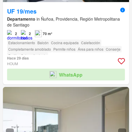
UF 19/mes
Departamento
in Ñuñoa, Providencia, Región Metropolitana
de Santiago
2
2
70 m²
Estacionamiento
Balcón
Cocina equipada
Calefacción
Completamente amoblado
Permite niños
Área para niños
Conserje
Parilla
Sala polivalente
Hace 29 días
HOUM
WhatsApp