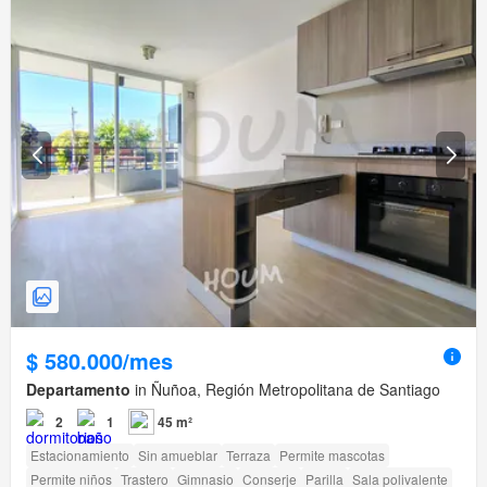
$ 580.000/mes
Departamento
in Ñuñoa, Región Metropolitana de Santiago
2
1
45 m²
Estacionamiento
Sin amueblar
Terraza
Permite mascotas
Permite niños
Trastero
Gimnasio
Conserje
Parilla
Sala polivalente