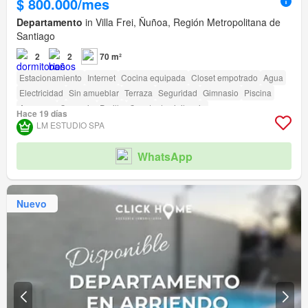
$ 800.000/mes
Departamento
in Villa Frei, Ñuñoa, Región Metropolitana de
Santiago
2
2
70 m²
Estacionamiento
Internet
Cocina equipada
Closet empotrado
Agua
Electricidad
Sin amueblar
Terraza
Seguridad
Gimnasio
Piscina
Ascensor
Conserje
Parilla
Caseta de vigilancia
Hace 19 días
Acceso para personas con discapacidad
LM ESTUDIO SPA
WhatsApp
Nuevo