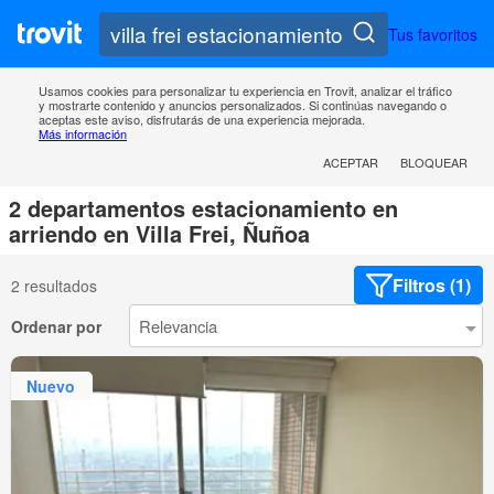
Tus favoritos
Usamos cookies para personalizar tu experiencia en Trovit, analizar el tráfico
y mostrarte contenido y anuncios personalizados. Si continúas navegando o
aceptas este aviso, disfrutarás de una experiencia mejorada.
Más información
ACEPTAR
BLOQUEAR
2 departamentos estacionamiento en
arriendo en Villa Frei, Ñuñoa
Filtros (1)
2 resultados
Ordenar por
Nuevo