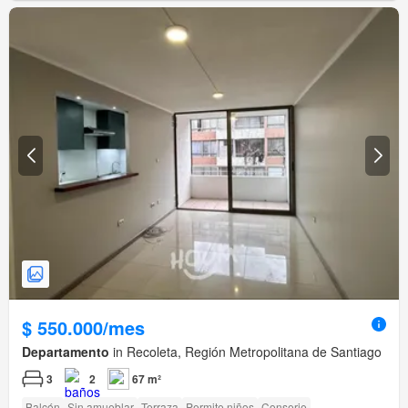
$ 550.000/mes
Departamento
in Recoleta, Región Metropolitana de Santiago
3
2
67 m²
Balcón
Sin amueblar
Terraza
Permite niños
Conserje