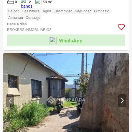
3
2
58 m²
Balcón
Gas natural
Agua
Electricidad
Seguridad
Gimnasio
Ascensor
Conserje
Hace 4 días
BROKERS INMOBILIARIOS
WhatsApp