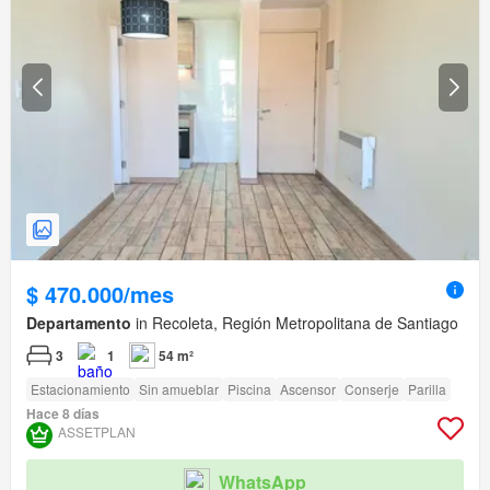
$ 470.000/mes
Departamento
in Recoleta, Región Metropolitana de Santiago
3
1
54 m²
Estacionamiento
Sin amueblar
Piscina
Ascensor
Conserje
Parilla
Hace 8 días
ASSETPLAN
WhatsApp