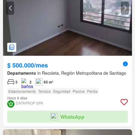
$ 500.000/mes
Departamento
in Recoleta, Región Metropolitana de Santiago
3
2
65 m²
Estacionamiento
Terraza
Seguridad
Piscina
Parilla
Hace 6 días
DATAPROP SPA
WhatsApp