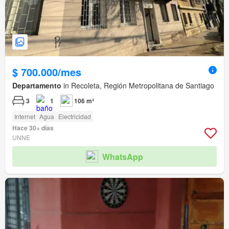
$ 700.000/mes
Departamento
in Recoleta, Región Metropolitana de Santiago
3
1
106 m²
Internet
Agua
Electricidad
Hace 30+ días
UNNE
WhatsApp