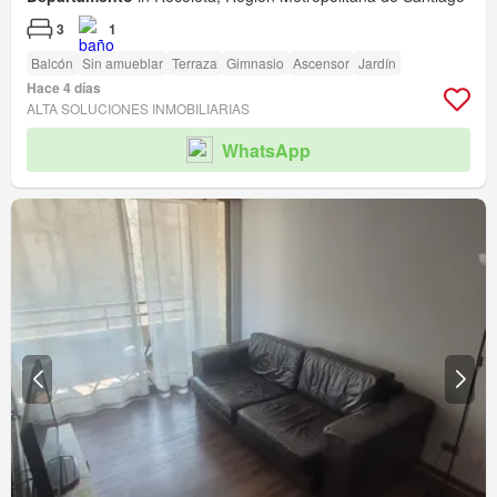
3
1
Balcón
Sin amueblar
Terraza
Gimnasio
Ascensor
Jardín
Hace 4 días
ALTA SOLUCIONES INMOBILIARIAS
WhatsApp