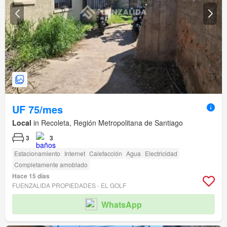
UF 75/mes
Local
in Recoleta, Región Metropolitana de Santiago
3
3
Estacionamiento
Internet
Calefacción
Agua
Electricidad
Completamente amoblado
Hace 15 días
FUENZALIDA PROPIEDADES - EL GOLF
WhatsApp