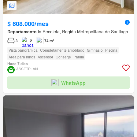
$ 608.000/mes
Departamento
in Recoleta, Región Metropolitana de Santiago
3
2
74 m²
Vista panorámica
Completamente amoblado
Gimnasio
Piscina
Área para niños
Ascensor
Conserje
Parilla
Hace 7 días
ASSETPLAN
WhatsApp