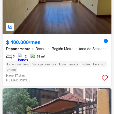
$ 400.000/mes
Departamento
in Recoleta, Región Metropolitana de Santiago
3
2
59 m²
Estacionamiento
Vista panorámica
Agua
Terraza
Piscina
Ascensor
Jardín
Hace 17 días
RE/MAX UNIQUE