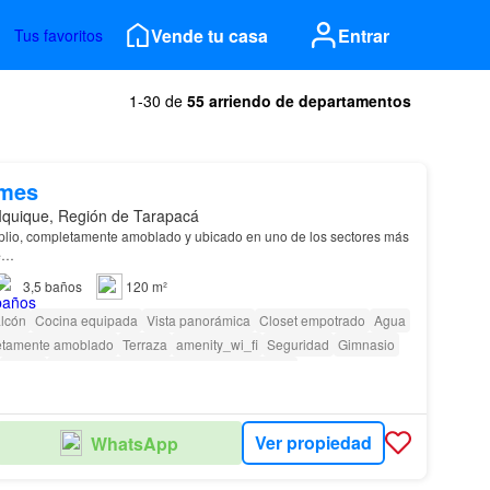
Vende tu casa
Entrar
Tus favoritos
1-30 de
55 arriendo de departamentos
/mes
Iquique, Región de Tarapacá
lio, completamente amoblado y ubicado en uno de los sectores más
e
…
3,5
baños
120 m²
lcón
Cocina equipada
Vista panorámica
Closet empotrado
Agua
tamente amoblado
Terraza
amenity_wi_fi
Seguridad
Gimnasio
Parilla
Acceso para personas con discapacidad
Ver propiedad
WhatsApp