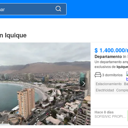
n Iquique
$ 1.400.000
Departamento
in 
Un departamento amp
exclusivos de
Iquiqu
3
dormitorios
Estacionamiento
Ba
Electricidad
Comple
Ascensor
Conserje
Hace 8 días
SOFISIVIC PROPIEDADES