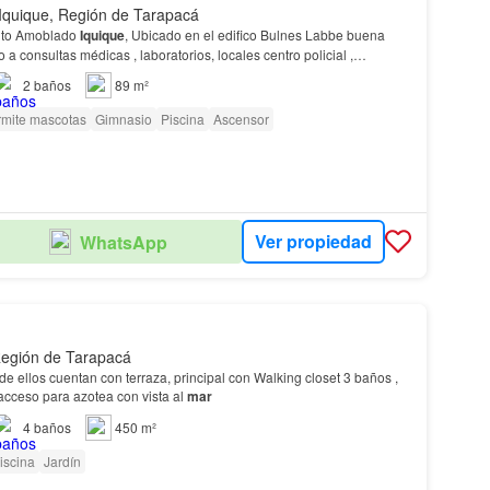
Iquique, Región de Tarapacá
nto Amoblado
Iquique
, Ubicado en el edifico Bulnes Labbe buena
 a consultas médicas , laboratorios, locales centro policial ,
restaurantes , hoteles, etc programa piso 30 3…
2
baños
89 m²
mite mascotas
Gimnasio
Piscina
Ascensor
Ver propiedad
WhatsApp
Región de Tarapacá
cuentan con Jacuzzi acceso para azotea con vista al
mar
4
baños
450 m²
iscina
Jardín