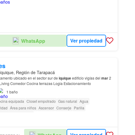
Ver propiedad
WhatsApp
es
Iquique, Región de Tarapacá
tamento ubicado en el sector sur de
iquique
edificio vigías del
mar
2
 Living Comedor Cocina terrazas Logia Estacionamiento
1
baño
cina equipada
Closet empotrado
Gas natural
Agua
idad
Área para niños
Ascensor
Conserje
Parilla
as con discapacidad
Ver propiedad