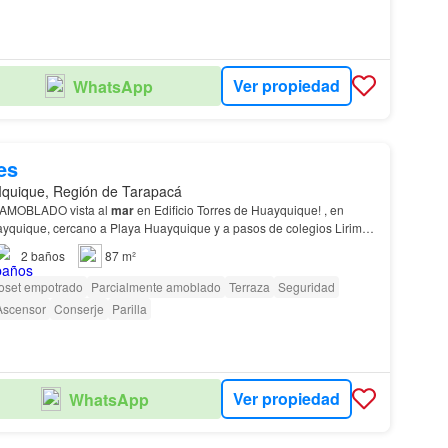
Ver propiedad
WhatsApp
es
Iquique, Región de Tarapacá
o AMOBLADO vista al
mar
en Edificio Torres de Huayquique! , en
uayquique, cercano a Playa Huayquique y a pasos de colegios Lirima,
 Academia
Iquique
.…
2
baños
87 m²
oset empotrado
Parcialmente amoblado
Terraza
Seguridad
Ascensor
Conserje
Parilla
Ver propiedad
WhatsApp