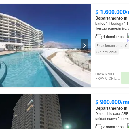
$ 1.600.000
Departamento
in 
baños * 1 bodega * 1 estacionamiento (techado) * Logia * Cocina americana amplia *
4
dormitorios
Estacionamiento
Co
Sin amueblar
Hace 6 días
FRAVIC CHILE SPA
$ 900.000/m
Departamento
in 
Disponible para ARR
2
dormitorios