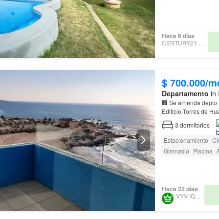
Hace 6 días
CENTURY21 SAMKA
$ 700.000/m
Departamento
in 
🏢 Se arrienda dept
Edificio Torres de H
Hispano Británico y
3
dormitorios
Estacionamiento
Cl
Gimnasio
Piscina
Hace 22 días
VYV IQUIQUE