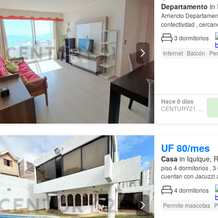
Departamento
in 
Arriendo Departame
contectivdad , cercano
3
dormitorios
Internet
Balcón
Per
Hace 6 días
CENTURY21 SAMKA
UF 80/mes
Casa
in Iquique, 
piso 4 dormitorios , 3 de ellos cuentan con terraza, principal con Walking closet 3 baños ,
4
dormitorios
Permite mascotas
P