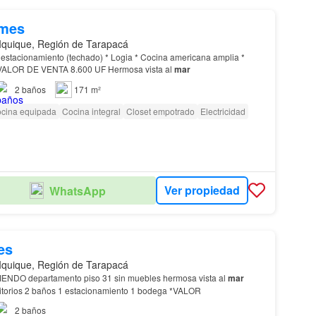
/mes
Iquique, Región de Tarapacá
Terraza panorámica VALOR DE VENTA 8.600 UF Hermosa vista al
mar
2
baños
171 m²
cina equipada
Cocina integral
Closet empotrado
Electricidad
Ver propiedad
WhatsApp
es
Iquique, Región de Tarapacá
IENDO departamento piso 31 sin muebles hermosa vista al
mar
unidad nueva 2 dormitorios 2 baños 1 estacionamiento 1 bodega *VALOR
2
baños