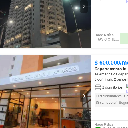
Hace 6 días
FRAVIC CHILE SPA
$ 600.000/m
Departamento
in 
se Arrienda da depar
3 dormitorio 2 baños
2
dormitorios
Estacionamiento
Co
Sin amueblar
Segur
Acceso para person
Hace 9 días