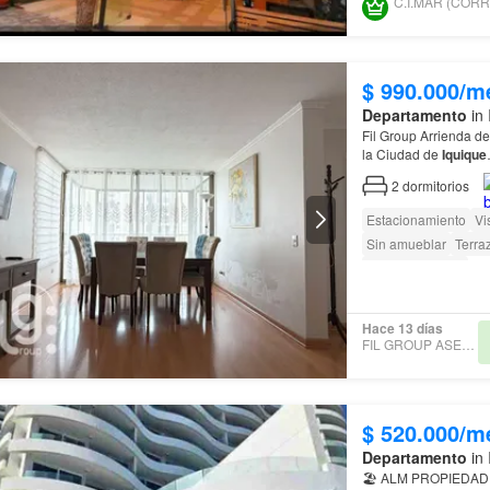
$ 990.000/m
Departamento
in 
Fil Group Arrienda departamento completamente amoblado
la Ciudad de
Iquique
2
dormitorios
Estacionamiento
Vi
Sin amueblar
Terra
Cancha de tenis
Hace 13 días
FIL GROUP ASESORÍAS
$ 520.000/m
Departamento
in 
🏖️ ALM PROPIEDAD