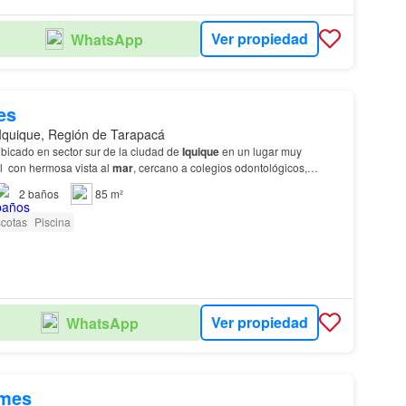
Ver propiedad
WhatsApp
es
Iquique, Región de Tarapacá
ificio Huantajaya Ubicado en sector sur de la ciudad de
Iquique
en un lugar muy
al con hermosa vista al
mar
, cercano a colegios odontológicos,
gimnasios, veterinarios.etc Programa piso 6…
2
baños
85 m²
cotas
Piscina
Ver propiedad
WhatsApp
/mes