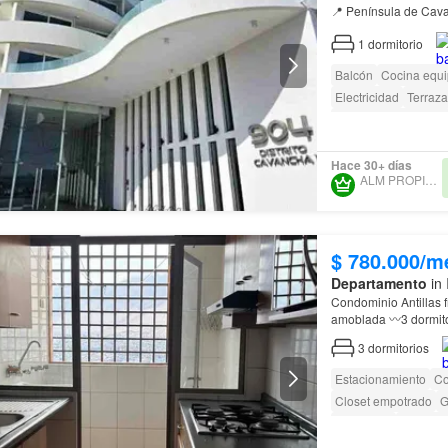
📍 Península de Cav
✨ Vive a pasos del
m
1
dormitorio
Balcón
Cocina equ
Electricidad
Terraza
Caseta de vigilancia
Hace 30+ días
ALM PROPIEDADES
$ 780.000/m
Departamento
in 
Condominio Antillas frente a playa Cava
cancha de tenis, sal
3
dormitorios
Estacionamiento
Co
Closet empotrado
G
Seguridad
Gimnasi
Caseta de vigilancia