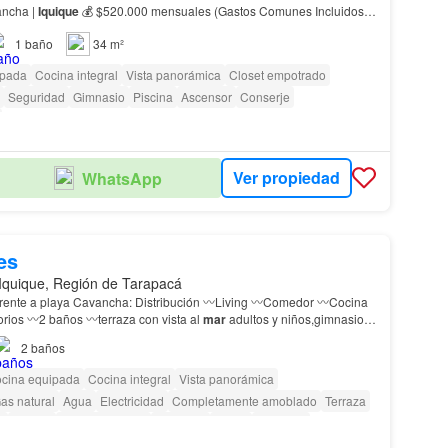
ancha |
Iquique
💰 $520.000 mensuales (Gastos Comunes Incluidos )
ar
en uno de los sectores más exclusivos de I…
1
baño
34 m²
ipada
Cocina integral
Vista panorámica
Closet empotrado
Seguridad
Gimnasio
Piscina
Ascensor
Conserje
Ver propiedad
WhatsApp
es
Iquique, Región de Tarapacá
ncha: Distribución 〰️Living 〰️Comedor 〰️Cocina
amoblada 〰️3 dormitorios 〰️2 baños 〰️terraza con vista al
mar
adultos y niños,gimnasio,
a de eventos, juegos in…
2
baños
cina equipada
Cocina integral
Vista panorámica
as natural
Agua
Electricidad
Completamente amoblado
Terraza
o
Piscina
Área para niños
Ascensor
Jardín
Conserje
Cancha de tenis