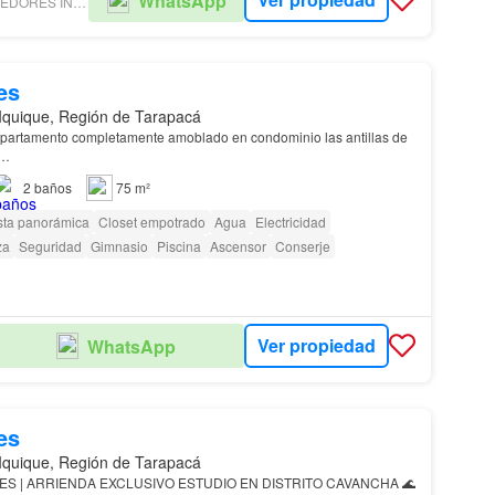
WhatsApp
C.I.MAR (CORREDORES INMOBILIARIOS MARITZA ROZAS)
es
Iquique, Región de Tarapacá
 en condominio las antillas de
…
2
baños
75 m²
sta panorámica
Closet empotrado
Agua
Electricidad
za
Seguridad
Gimnasio
Piscina
Ascensor
Conserje
Ver propiedad
WhatsApp
es
Iquique, Región de Tarapacá
ES | ARRIENDA EXCLUSIVO ESTUDIO EN DISTRITO CAVANCHA 🌊