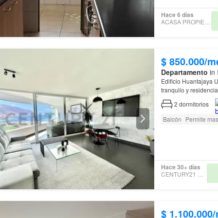
Hace 6 días
ACASA PROPIEDADES
$ 850.000/m
Departamento
in 
Ed
tranquilo y residenci
2
dormitorios
Balcón
Permite mas
Hace 30+ días
CENTURY21 SAMKA
$ 1.100.000