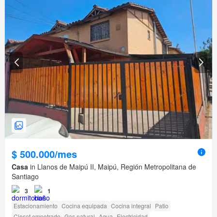
$ 500.000/mes
Casa
in Llanos de Maipú II, Maipú, Región Metropolitana de
Santiago
3
1
Estacionamiento
Cocina equipada
Cocina integral
Patio
Closet empotrado
Gas natural
Agua
Electricidad