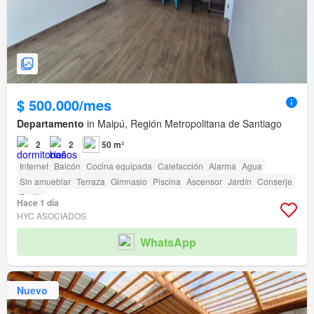
$ 500.000/mes
Departamento
in Maipú, Región Metropolitana de Santiago
2
2
50 m²
Internet
Balcón
Cocina equipada
Calefacción
Alarma
Agua
Sin amueblar
Terraza
Gimnasio
Piscina
Ascensor
Jardín
Conserje
Parilla
Hace 1 día
HYC ASOCIADOS
WhatsApp
Nuevo