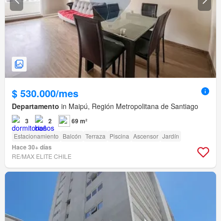
$ 530.000/mes
Departamento
in Maipú, Región Metropolitana de Santiago
3
2
69 m²
Estacionamiento
Balcón
Terraza
Piscina
Ascensor
Jardín
Hace 30+ días
RE/MAX ELITE CHILE