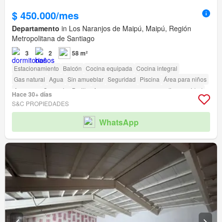
$ 450.000/mes
Departamento
in Los Naranjos de Maipú, Maipú, Región
Metropolitana de Santiago
3
2
58 m²
Estacionamiento
Balcón
Cocina equipada
Cocina integral
Gas natural
Agua
Sin amueblar
Seguridad
Piscina
Área para niños
Ascensor
Conserje
Parilla
Acceso para personas con discapacidad
Hace 30+ días
S&C PROPIEDADES
WhatsApp