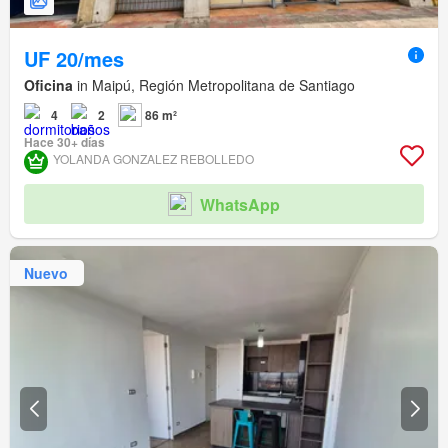
UF 20/mes
Oficina
in Maipú, Región Metropolitana de Santiago
4
2
86 m²
Hace 30+ días
YOLANDA GONZALEZ REBOLLEDO
WhatsApp
Nuevo