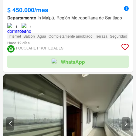
$ 450.000/mes
Departamento
in Maipú, Región Metropolitana de Santiago
1
1
Internet
Balcón
Agua
Completamente amoblado
Terraza
Seguridad
Hace 12 días
FOCOLARE PROPIEDADES
WhatsApp