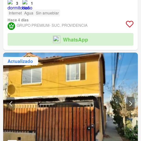
3
1
Internet
Agua
Sin amueblar
Hace 4 días
GRUPO PREMIUM- SUC. PROVIDENCIA
WhatsApp
Actualizado