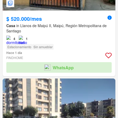
$ 520.000/mes
Casa
in Llanos de Maipú II, Maipú, Región Metropolitana de
Santiago
4
1
Estacionamiento
Sin amueblar
Hace 1 día
FINDHOME
WhatsApp