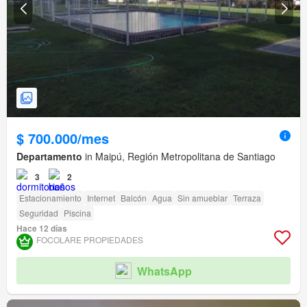
$ 700.000/mes
Departamento
in Maipú, Región Metropolitana de Santiago
3
2
Estacionamiento
Internet
Balcón
Agua
Sin amueblar
Terraza
Seguridad
Piscina
Hace 12 días
FOCOLARE PROPIEDADES
WhatsApp