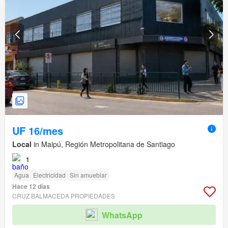
UF 16/mes
Local
in Maipú, Región Metropolitana de Santiago
1
Agua
Electricidad
Sin amueblar
Hace 12 días
CRUZ BALMACEDA PROPIEDADES
WhatsApp