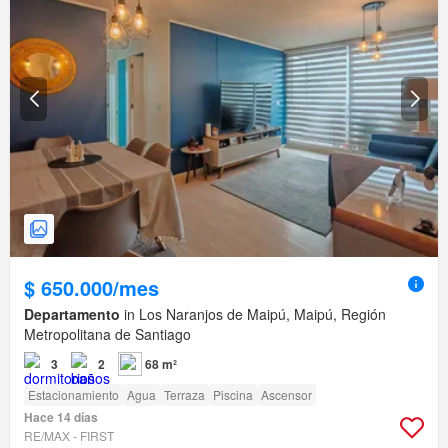
$ 650.000/mes
Departamento
in Los Naranjos de Maipú, Maipú, Región
Metropolitana de Santiago
3
2
68 m²
Estacionamiento
Agua
Terraza
Piscina
Ascensor
Hace 14 días
RE/MAX - FIRST