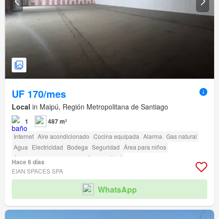
UF 170/mes
Local
in Maipú, Región Metropolitana de Santiago
1
487 m²
Internet
Aire acondicionado
Cocina equipada
Alarma
Gas natural
Agua
Electricidad
Bodega
Seguridad
Área para niños
Acceso para personas con discapacidad
Hace 6 días
EIAN SPACES SPA
WhatsApp