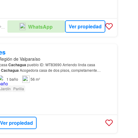
Ver propiedad
WhatsApp
CINCOAGUAS PROPIEDADES
es
 Región de Valparaíso
riendo año corrido casa
Cachagua
pueblo ID: WT83690 Arriendo linda casa
o
Cachagua
Acogedora casa de dos pisos, completamente
 en el pueblo de
Cachagua
.…
1
baño
56 m²
Jardín
Parilla
Ver propiedad