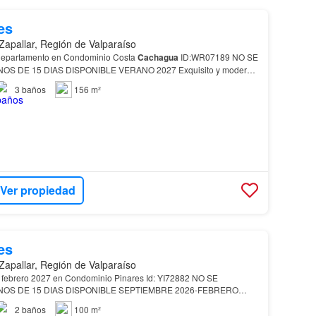
es
Zapallar, Región de Valparaíso
departamento en Condominio Costa
Cachagua
ID:WR07189 NO SE
 VERANO 2027 Exquisito y moderno
El departamento incluye dos estacionamientos El Condominio Costa Cach…
3
baños
156 m²
Ver propiedad
es
Zapallar, Región de Valparaíso
 2027 en Condominio Pinares Id: YI72882 NO SE
NIBLE SEPTIEMBRE 2026-FEBRERO
2
baños
100 m²