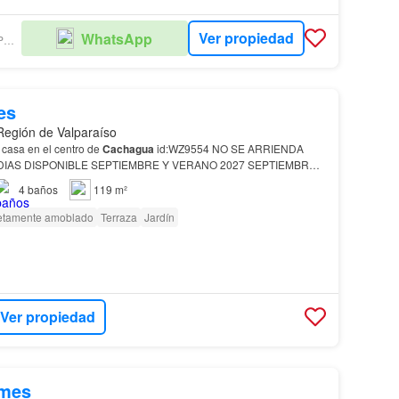
Ver propiedad
WhatsApp
CINCOAGUAS PROPIEDADES
es
 Región de Valparaíso
ARRIENDO POR DIA casa en el centro de
Cachagua
id:WZ9554 NO SE ARRIENDA
27 SEPTIEMBRE
027 $ 385.000 Arriendo moderna casa ubicada en
4
baños
119 m²
tamente amoblado
Terraza
Jardín
Ver propiedad
/mes