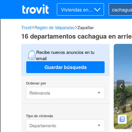
Viviendas en ar
riendo
Trovit
Región de Valparaíso
Zapallar
16 departamentos cachagua en arrie
Recibe nuevos anuncios en tu
email
Guardar búsqueda
Ordenar por
Relevancia
Tipo de vivienda
Departamento