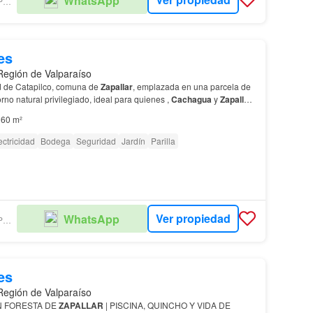
WhatsApp
CINCOAGUAS PROPIEDADES
es
 Región de Valparaíso
ad de Catapilco, comuna de
Zapallar
, emplazada en una parcela de
rno natural privilegiado, ideal para quienes ,
Cachagua
y
Zapallar
,
a Ruta 5 Norte y cercana a supe…
60 m²
ectricidad
Bodega
Seguridad
Jardín
Parilla
Ver propiedad
WhatsApp
CINCOAGUAS PROPIEDADES
es
 Región de Valparaíso
N FORESTA DE
ZAPALLAR
| PISCINA, QUINCHO Y VIDA DE