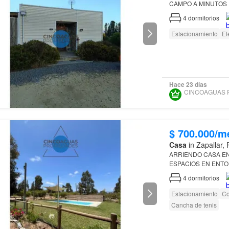
Zapallar
, localidad ,
4
dormitorios
cercana…
Estacionamiento
El
Hace 23 días
$ 700.000/m
Casa
in Zapallar,
ARRIENDO CASA E
Zapallar
, ,
Cachagua
4
dormitorios
Estacionamiento
Co
Cancha de tenis