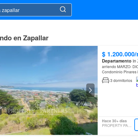
ndo en Zapallar
$ 1.200.000
Departamento
in 
arriendo MARZO- DIC
Condominio Pinares 
una privilegiada vist
3
dormitorios
Hace 30+ días
PROPERTY PARTNERS