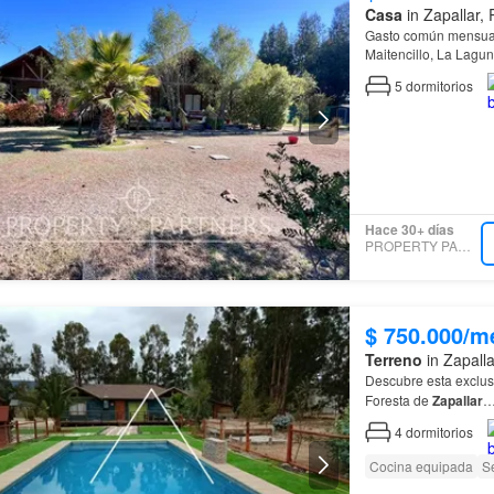
Casa
in Zapallar,
Gasto común mensual UF 1,2.- Excelente conectividad que no
Maitencillo, La Lagu
minutos.…
5
dormitorios
Hace 30+ días
PROPERTY PARTNERS
$ 750.000/m
Terreno
in Zapalla
Descubre esta exclus
Foresta de
Zapallar
4
dormitorios
Cocina equipada
S