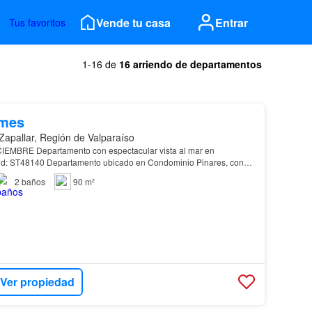
Vende tu casa
Entrar
Tus favoritos
1-16 de
16 arriendo de departamentos
/mes
Zapallar, Región de Valparaíso
IEMBRE Departamento con espectacular vista al mar en
id: ST48140 Departamento ubicado en Condominio Pinares, con
a. Al ingresar, encontramos living, muy luminoso, con…
2
baños
90 m²
Ver propiedad