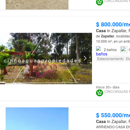
$ 800.000/m
Casa
in Zapallar,
de
Zapallar
, localid
10.000 m², en un ento
con rápida conexión 
2
baños
1
Estacionamiento
El
Hace 30+ días
$ 550.000/m
Casa
in Zapallar,
ARRIENDO CASA E