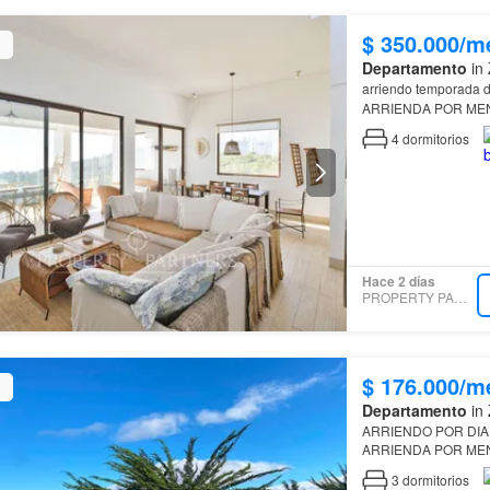
$ 350.000/m
Departamento
in 
arriendo temporada 
ARRIENDA POR MENOS DE 15 DIAS DISPONIBLE
4
dormitorios
Hace 2 días
PROPERTY PARTNERS
$ 176.000/m
Departamento
in 
ARRIENDO POR DIA febrero
ARRIENDA POR MENOS DE 15 DIAS DISPO
2027 Acogedor departamento, ideal para quienes buscan comodidad y una excelente
3
dormitorios
ubicaci…