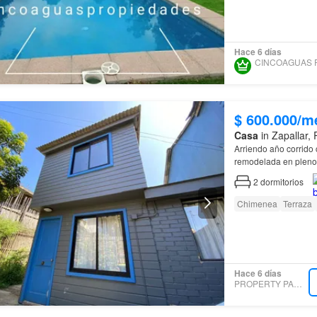
Hace 6 días
$ 600.000/m
Casa
in Zapallar,
Ar
remodelada en plen
remodelada , ubicada
2
dormitorios
Chimenea
Terraza
Hace 6 días
PROPERTY PARTNERS