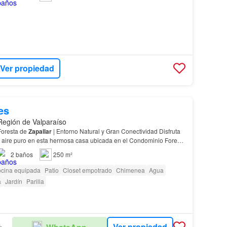
Ver propiedad
es
 Región de Valparaíso
Foresta de
Zapallar
| Entorno Natural y Gran Conectividad Disfruta
el aire puro en esta hermosa casa ubicada en el Condominio Foresta
atapilco, a solo 18 km de las…
2
baños
250 m²
cina equipada
Patio
Closet empotrado
Chimenea
Agua
a
Jardín
Parilla
Ver propiedad