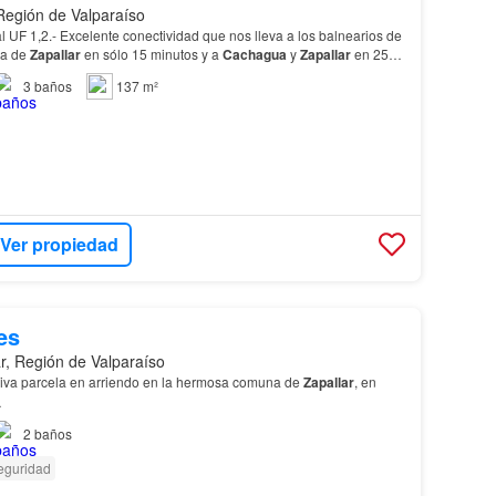
 Región de Valparaíso
s lleva a los balnearios de
na de
Zapallar
en sólo 15 minutos y a
Cachagua
y
Zapallar
en 25
3
baños
137 m²
Ver propiedad
es
r, Región de Valparaíso
iva parcela en arriendo en la hermosa comuna de
Zapallar
, en
…
2
baños
eguridad