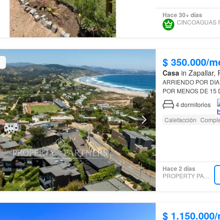
Hace 30+ días
$ 350.000/m
Casa
in Zapallar,
POR MENOS DE 15 DIAS DISPONIBLE SEPTIEMBRE Y VERANO 20
VALOR DIARIO :$350.000 VERANO 2
4
dormitorios
ple…
Calefacción
Comple
Hace 2 días
PROPERTY PARTNERS
$ 1.150.000