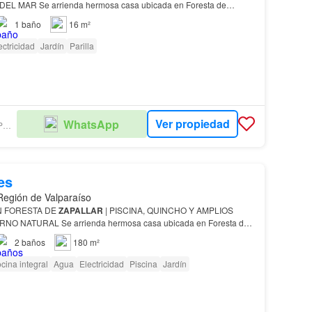
CAMPO A MINUTOS DEL MAR Se arrienda hermosa casa ubicada en Foresta de
Cachagua
y
Zapallar
, con rápida conexión a Ruta 5 Norte y
1
baño
16 m²
ectricidad
Jardín
Parilla
Ver propiedad
WhatsApp
CINCOAGUAS PROPIEDADES
es
 Región de Valparaíso
N FORESTA DE
ZAPALLAR
| PISCINA, QUINCHO Y AMPLIOS
ESPACIOS EN ENTORNO NATURAL Se arrienda hermosa casa ubicada en Foresta de
y
Zapallar
, con rápida conexión a Ruta 5 Norte y cercana a sup…
2
baños
180 m²
cina integral
Agua
Electricidad
Piscina
Jardín