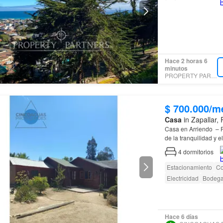
Hace 2 horas 6
minutos
PROPERTY PARTNERS
$ 700.000/m
Casa
in Zapallar,
Casa en Arriendo – 
de la tranquilidad y 
de
Zapallar
, sector C
4
dormitorios
Estacionamiento
Co
Electricidad
Bodeg
Hace 6 días