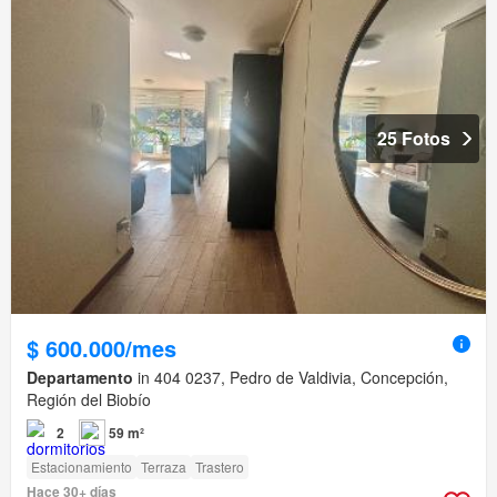
25 Fotos
$ 600.000/mes
Departamento
in 404 0237, Pedro de Valdivia, Concepción,
Región del Biobío
2
59 m²
Estacionamiento
Terraza
Trastero
Hace 30+ días