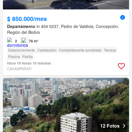
$ 850.000/mes
Departamento
in 404 0237, Pedro de Valdivia, Concepción,
Región del Biobío
2
76 m²
Estacionamiento
Calefacción
Completamente amoblado
Terraza
Piscina
Parilla
Hace 19 horas 10 minutos
CASASPARATI
12 Fotos