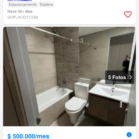
Estacionamiento
Trastero
Hace 30+ días
GOPLACEIT.COM
5 Fotos
$ 500.000/mes