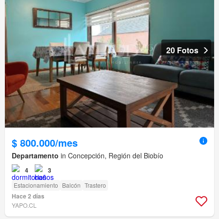
20 Fotos
$ 800.000/mes
Departamento
in Concepción, Región del Biobío
4
3
Estacionamiento
Balcón
Trastero
Hace 2 días
YAPO.CL