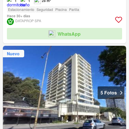
1
1
28 m²
Estacionamiento
Seguridad
Piscina
Parilla
Hace 30+ días
DATAPROP SPA
WhatsApp
Nuevo
5 Fotos