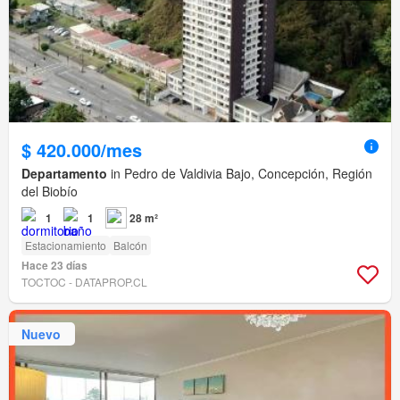
$ 420.000/mes
Departamento
in Pedro de Valdivia Bajo, Concepción, Región
del Biobío
1
1
28 m²
Estacionamiento
Balcón
Hace 23 días
TOCTOC - DATAPROP.CL
Nuevo