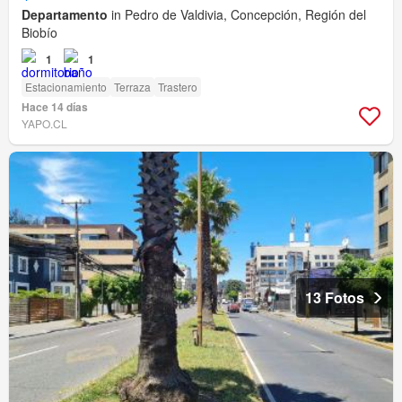
Departamento
in Pedro de Valdivia, Concepción, Región del
Biobío
1
1
Estacionamiento
Terraza
Trastero
Hace 14 días
YAPO.CL
13 Fotos