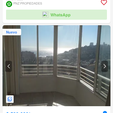
Ascensor
Jardín
Conserje
Parilla
Caseta de vigilancia
PNZ PROPIEDADES
Acceso para personas con discapacidad
WhatsApp
Nuevo