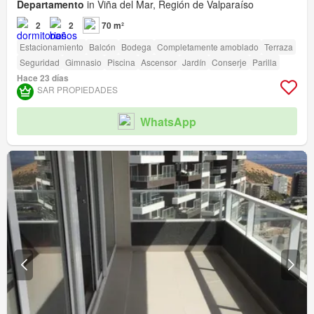
Departamento
in Viña del Mar, Región de Valparaíso
2
2
70 m²
Estacionamiento
Balcón
Bodega
Completamente amoblado
Terraza
Seguridad
Gimnasio
Piscina
Ascensor
Jardín
Conserje
Parilla
Hace 23 días
SAR PROPIEDADES
WhatsApp