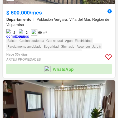
$ 600.000/mes
Departamento
in Población Vergara, Viña del Mar, Región de
Valparaíso
2
2
60 m²
Balcón
Cocina equipada
Gas natural
Agua
Electricidad
Parcialmente amoblado
Seguridad
Gimnasio
Ascensor
Jardín
Conserje
Acceso para personas con discapacidad
Hace 30+ días
ARTEU PROPIEDADES
WhatsApp