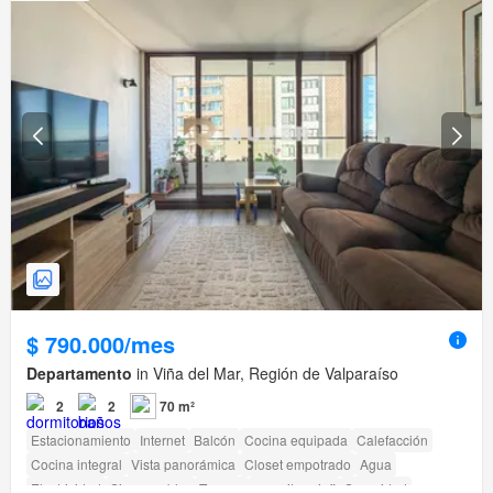
$ 790.000/mes
Departamento
in Viña del Mar, Región de Valparaíso
2
2
70 m²
Estacionamiento
Internet
Balcón
Cocina equipada
Calefacción
Cocina integral
Vista panorámica
Closet empotrado
Agua
Electricidad
Sin amueblar
Terraza
amenity_wi_fi
Seguridad