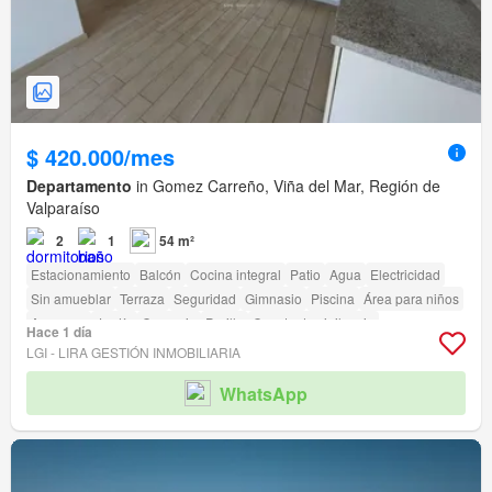
$ 420.000/mes
Departamento
in Gomez Carreño, Viña del Mar, Región de
Valparaíso
2
1
54 m²
Estacionamiento
Balcón
Cocina integral
Patio
Agua
Electricidad
Sin amueblar
Terraza
Seguridad
Gimnasio
Piscina
Área para niños
Ascensor
Jardín
Conserje
Parilla
Caseta de vigilancia
Hace 1 día
LGI - LIRA GESTIÓN INMOBILIARIA
WhatsApp