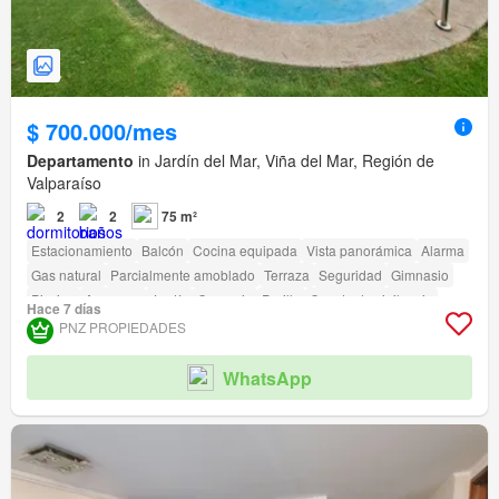
$ 700.000/mes
Departamento
in Jardín del Mar, Viña del Mar, Región de
Valparaíso
2
2
75 m²
Estacionamiento
Balcón
Cocina equipada
Vista panorámica
Alarma
Gas natural
Parcialmente amoblado
Terraza
Seguridad
Gimnasio
Piscina
Ascensor
Jardín
Conserje
Parilla
Caseta de vigilancia
Hace 7 días
Acceso para personas con discapacidad
PNZ PROPIEDADES
WhatsApp