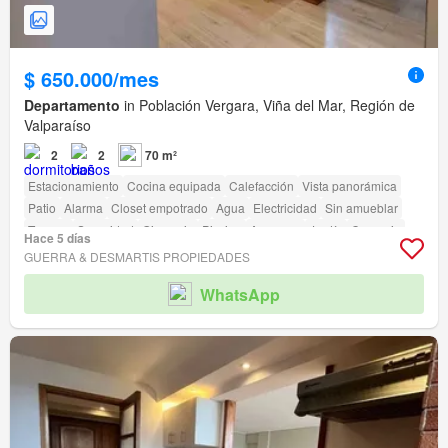
$ 650.000/mes
Departamento
in Población Vergara, Viña del Mar, Región de
Valparaíso
2
2
70 m²
Estacionamiento
Cocina equipada
Calefacción
Vista panorámica
Patio
Alarma
Closet empotrado
Agua
Electricidad
Sin amueblar
Terraza
Seguridad
Gimnasio
Piscina
Ascensor
Jardín
Conserje
Hace 5 días
Parilla
GUERRA & DESMARTIS PROPIEDADES
WhatsApp