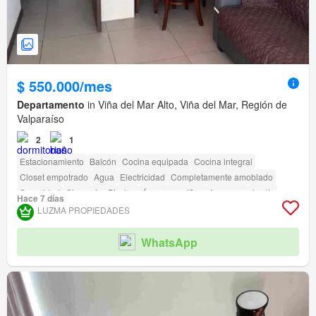
$ 550.000/mes
Departamento
in Viña del Mar Alto, Viña del Mar, Región de
Valparaíso
2
1
Estacionamiento
Balcón
Cocina equipada
Cocina integral
Closet empotrado
Agua
Electricidad
Completamente amoblado
Seguridad
Gimnasio
Piscina
Área para niños
Ascensor
Jardín
Hace 7 días
Conserje
Parilla
Caseta de vigilancia
LUZMA PROPIEDADES
Acceso para personas con discapacidad
WhatsApp