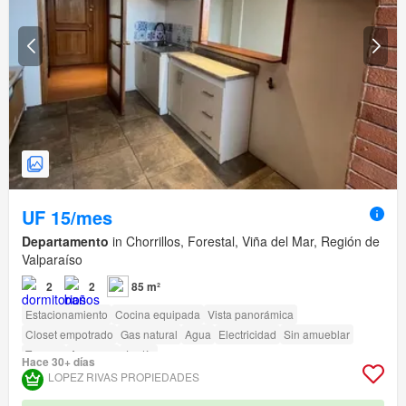
UF 15/mes
Departamento
in Chorrillos, Forestal, Viña del Mar, Región de
Valparaíso
2
2
85 m²
Estacionamiento
Cocina equipada
Vista panorámica
Closet empotrado
Gas natural
Agua
Electricidad
Sin amueblar
Terraza
Ascensor
Jardín
Hace 30+ días
LOPEZ RIVAS PROPIEDADES