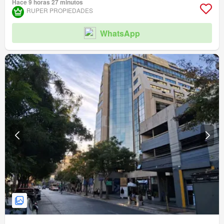
Hace 9 horas 27 minutos
Gimnasio
Piscina
Ascensor
Conserje
Parilla
RUPER PROPIEDADES
Acceso para personas con discapacidad
WhatsApp