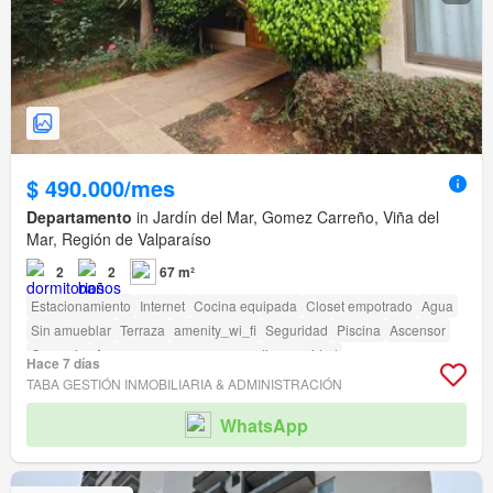
$ 490.000/mes
Departamento
in Jardín del Mar, Gomez Carreño, Viña del
Mar, Región de Valparaíso
2
2
67 m²
Estacionamiento
Internet
Cocina equipada
Closet empotrado
Agua
Sin amueblar
Terraza
amenity_wi_fi
Seguridad
Piscina
Ascensor
Conserje
Acceso para personas con discapacidad
Hace 7 días
TABA GESTIÓN INMOBILIARIA & ADMINISTRACIÓN
WhatsApp