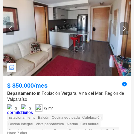
$ 850.000/mes
Departamento
in Población Vergara, Viña del Mar, Región de
Valparaíso
2
2
72 m²
Estacionamiento
Balcón
Cocina equipada
Calefacción
Cocina integral
Vista panorámica
Alarma
Gas natural
Completamente amoblado
Terraza
Seguridad
Gimnasio
Piscina
Hace 7 días