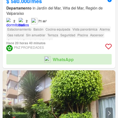
$ 580.000/mes
Departamento
in Jardín del Mar, Viña del Mar, Región de
Valparaíso
2
2
71 m²
Estacionamiento
Balcón
Cocina equipada
Vista panorámica
Alarma
Gas natural
Sin amueblar
Terraza
Seguridad
Piscina
Ascensor
Conserje
Caseta de vigilancia
Hace 20 horas 40 minutos
Acceso para personas con discapacidad
PNZ PROPIEDADES
WhatsApp