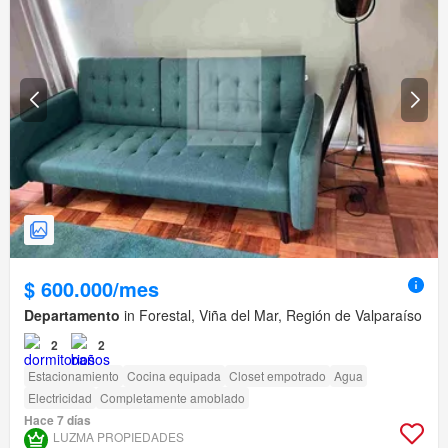
$ 600.000/mes
Departamento
in Forestal, Viña del Mar, Región de Valparaíso
2
2
Estacionamiento
Cocina equipada
Closet empotrado
Agua
Electricidad
Completamente amoblado
Hace 7 días
LUZMA PROPIEDADES