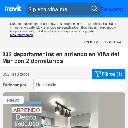
Tus favoritos
Usamos cookies para personalizar tu experiencia en Trovit, analizar el tráfico
y mostrarte contenido y anuncios personalizados. Si continúas navegando o
aceptas este aviso, disfrutarás de una experiencia mejorada.
Más información
ACEPTAR
BLOQUEAR
332 departamentos en arriendo en Viña del
Mar con 2 dormitorios
Filtros (1)
332 resultados
Ordenar por
Nuevo