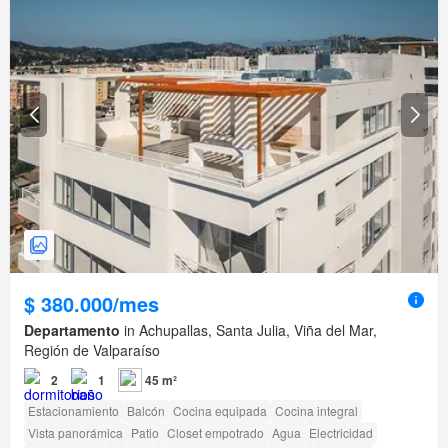
$ 380.000/mes
Departamento
in Achupallas, Santa Julia, Viña del Mar,
Región de Valparaíso
2
1
45 m²
Estacionamiento
Balcón
Cocina equipada
Cocina integral
Vista panorámica
Patio
Closet empotrado
Agua
Electricidad