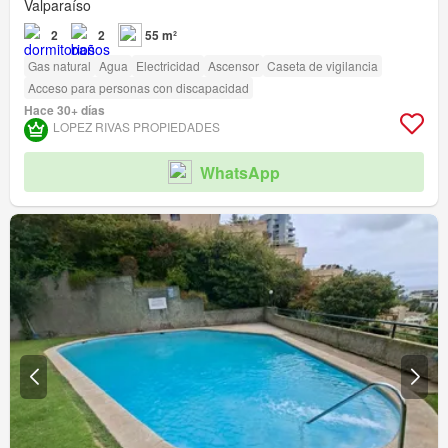
Valparaíso
2
2
55 m²
Gas natural
Agua
Electricidad
Ascensor
Caseta de vigilancia
Acceso para personas con discapacidad
Hace 30+ días
LOPEZ RIVAS PROPIEDADES
WhatsApp