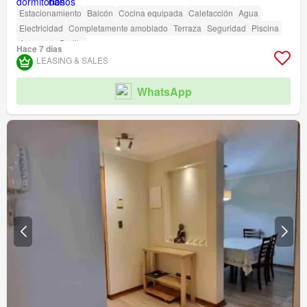
Estacionamiento
Balcón
Cocina equipada
Calefacción
Agua
Electricidad
Completamente amoblado
Terraza
Seguridad
Piscina
Ascensor
Parilla
Hace 7 días
LEASING & SALES
WhatsApp