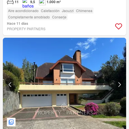
11
9,5
1.000 m²
Aire acondicionado
Calefacción
Jacuzzi
Chimenea
Completamente amoblado
Conserje
Hace 11 días
PROPERTY PARTNERS