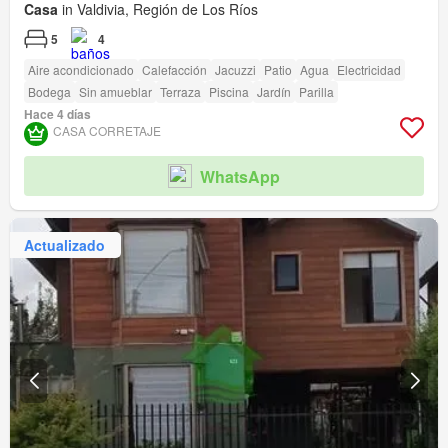
Casa
in Valdivia, Región de Los Ríos
5
4
Aire acondicionado
Calefacción
Jacuzzi
Patio
Agua
Electricidad
Bodega
Sin amueblar
Terraza
Piscina
Jardín
Parilla
Hace 4 días
CASA CORRETAJE
WhatsApp
Actualizado