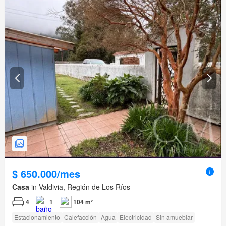
$ 650.000/mes
Casa
in Valdivia, Región de Los Ríos
4
1
104 m²
Estacionamiento
Calefacción
Agua
Electricidad
Sin amueblar