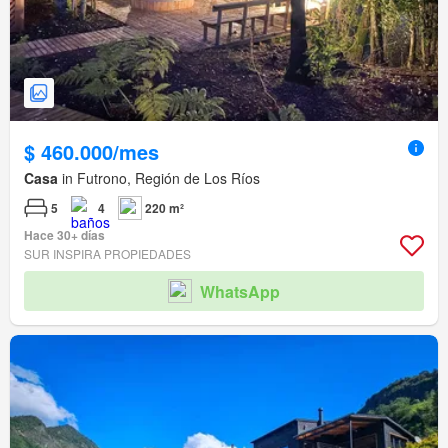
$ 460.000/mes
Casa
in Futrono, Región de Los Ríos
5
4
220 m²
Hace 30+ días
SUR INSPIRA PROPIEDADES
WhatsApp