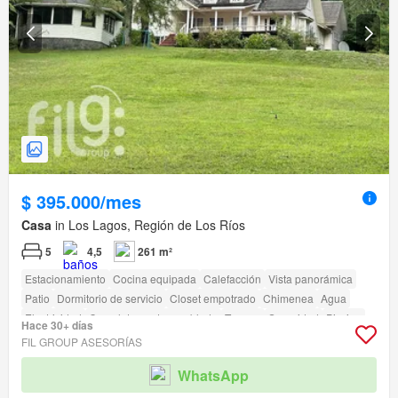
$ 395.000/mes
Casa
in Los Lagos, Región de Los Ríos
5
4,5
261 m²
Estacionamiento
Cocina equipada
Calefacción
Vista panorámica
Patio
Dormitorio de servicio
Closet empotrado
Chimenea
Agua
Electricidad
Completamente amoblado
Terraza
Seguridad
Piscina
Hace 30+ días
Jardín
Parilla
FIL GROUP ASESORÍAS
WhatsApp