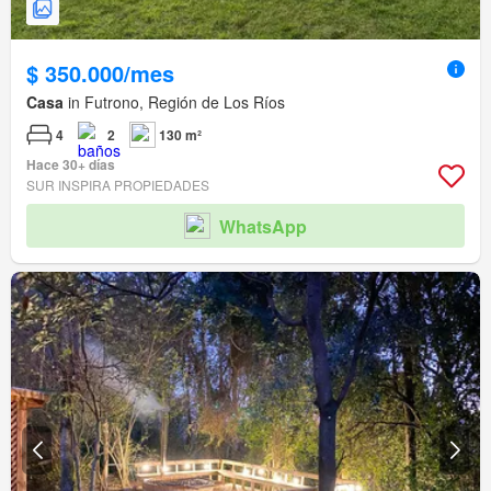
$ 350.000/mes
Casa
in Futrono, Región de Los Ríos
4
2
130 m²
Hace 30+ días
SUR INSPIRA PROPIEDADES
WhatsApp