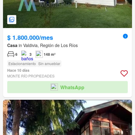
$ 1.800.000/mes
Casa
in Valdivia, Región de Los Ríos
6
3
148 m²
Estacionamiento
Sin amueblar
Hace 10 días
MONTE RÍO PROPIEDADES
WhatsApp