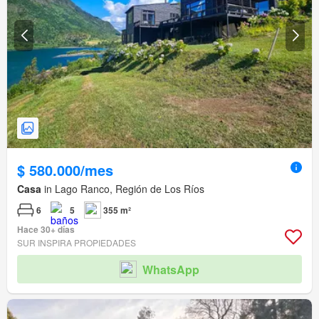
$ 580.000/mes
Casa
in Lago Ranco, Región de Los Ríos
6
5
355 m²
Hace 30+ días
SUR INSPIRA PROPIEDADES
WhatsApp