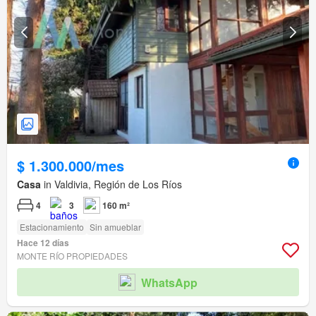
$ 1.300.000/mes
Casa
in Valdivia, Región de Los Ríos
4
3
160 m²
Estacionamiento
Sin amueblar
Hace 12 días
MONTE RÍO PROPIEDADES
WhatsApp