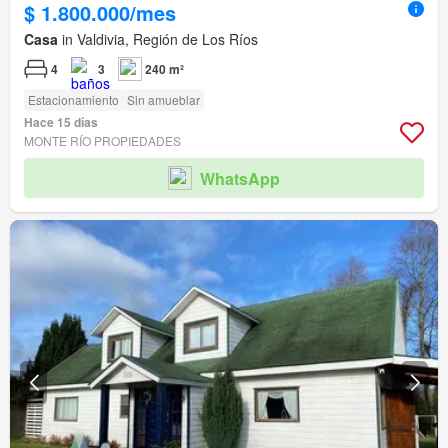
$ 1.800.000/mes
Casa
in Valdivia, Región de Los Ríos
4
3
240 m²
Estacionamiento
Sin amueblar
Hace 15 días
MONTE RÍO PROPIEDADES
WhatsApp