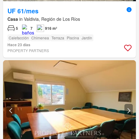
UF 61/mes
Casa
in Valdivia, Región de Los Ríos
5
7
916 m²
Calefacción
Chimenea
Terraza
Piscina
Jardín
Hace 23 días
PROPERTY PARTNERS