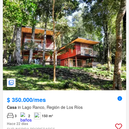
$ 350.000/mes
Casa
in Lago Ranco, Región de Los Ríos
3
2
150 m²
Hace 22 días
SUR INSPIRA PROPIEDADES