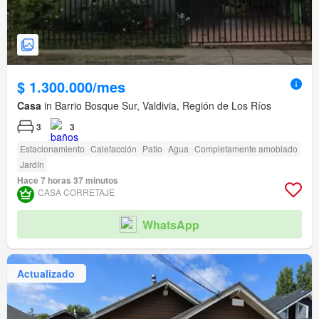
$ 1.300.000/mes
Casa
in Barrio Bosque Sur, Valdivia, Región de Los Ríos
3
3
Estacionamiento
Calefacción
Patio
Agua
Completamente amoblado
Jardín
Hace 7 horas 37 minutos
CASA CORRETAJE
WhatsApp
Actualizado