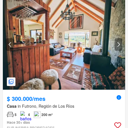
$ 300.000/mes
Casa
in Futrono, Región de Los Ríos
5
4
200 m²
Hace 30+ días
SUR INSPIRA PROPIEDADES