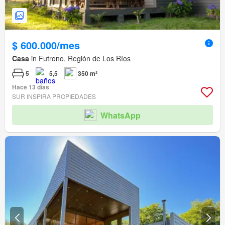
$ 600.000/mes
Casa
in Futrono, Región de Los Ríos
5
5,5
350 m²
Hace 13 días
SUR INSPIRA PROPIEDADES
WhatsApp