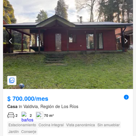
$ 700.000/mes
Casa
in Valdivia, Región de Los Ríos
2
2
70 m²
Estacionamiento
Cocina integral
Vista panorámica
Sin amueblar
Jardín
Conserje