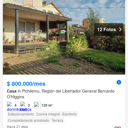
12 Fotos
$ 800.000/mes
Casa
in Pichilemu, Región del Libertador General Bernardo
O'Higgins
4
2
120 m²
Estacionamiento
Cocina integral
Escritorio
Completamente amoblado
Terraza
Hace 21 días