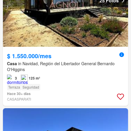
25 Fotos
$ 1.550.000/mes
Casa
in Navidad, Región del Libertador General Bernardo
O'Higgins
3
125 m²
Terraza
Seguridad
Hace 30+ días
CASASPARATI