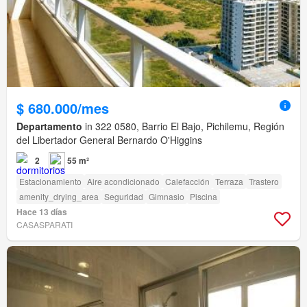
$ 680.000/mes
Departamento
in 322 0580, Barrio El Bajo, Pichilemu, Región
del Libertador General Bernardo O'Higgins
2
55 m²
Estacionamiento
Aire acondicionado
Calefacción
Terraza
Trastero
amenity_drying_area
Seguridad
Gimnasio
Piscina
Hace 13 días
CASASPARATI