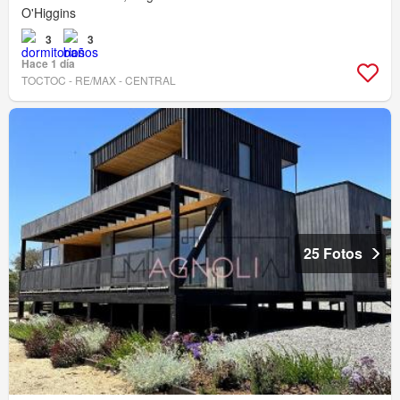
O'Higgins
3
3
Hace 1 día
TOCTOC - RE/MAX - CENTRAL
25 Fotos