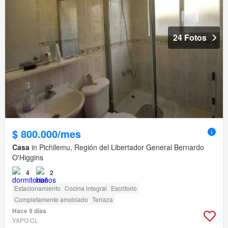
24 Fotos
$ 800.000/mes
Casa
in Pichilemu, Región del Libertador General Bernardo
O'Higgins
4
2
Estacionamiento
Cocina integral
Escritorio
Completamente amoblado
Terraza
Hace 9 días
YAPO.CL