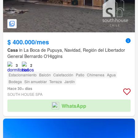
$ 400.000/mes
Casa
in La Boca de Pupuya, Navidad, Región del Libertador
General Bernardo O'Higgins
3
2
Estacionamiento
Balcón
Calefacción
Patio
Chimenea
Agua
Bodega
Sin amueblar
Terraza
Jardín
Hace 30+ días
SOUTH HOUSE SPA
WhatsApp