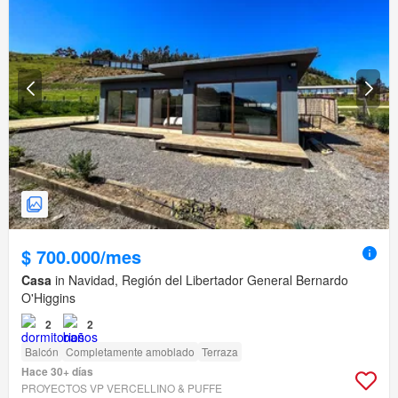
$ 700.000/mes
Casa
in Navidad, Región del Libertador General Bernardo
O'Higgins
2
2
Balcón
Completamente amoblado
Terraza
Hace 30+ días
PROYECTOS VP VERCELLINO & PUFFE