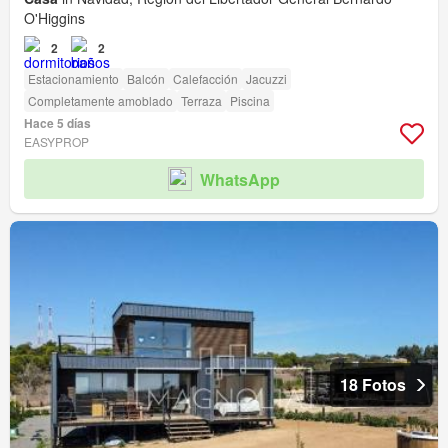
O'Higgins
2
2
Estacionamiento
Balcón
Calefacción
Jacuzzi
Completamente amoblado
Terraza
Piscina
Hace 5 días
EASYPROP
WhatsApp
18 Fotos