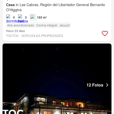
Casa
in Las Cabras, Región del Libertador General Bernardo
O'Higgins
4
3
165 m²
Aire acondicionado
Cocina integral
Jacuzzi
Hace 23 días
TOCTOC - GOYCOOLEA PROPIEDADES
12 Fotos