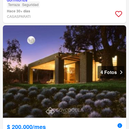
Terraza
Seguridad
Hace 30+ días
CASASPARATI
4 Fotos
$ 200.000/mes