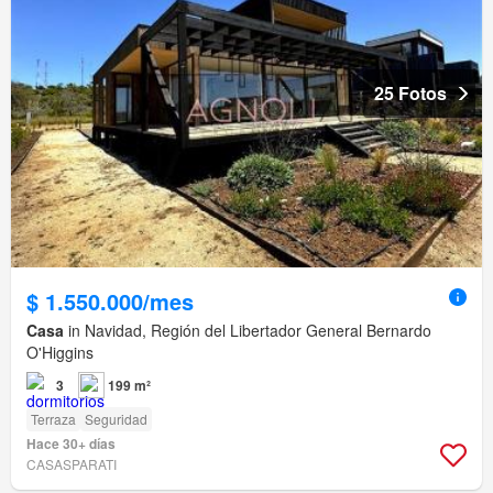
25 Fotos
$ 1.550.000/mes
Casa
in Navidad, Región del Libertador General Bernardo
O'Higgins
3
199 m²
Terraza
Seguridad
Hace 30+ días
CASASPARATI