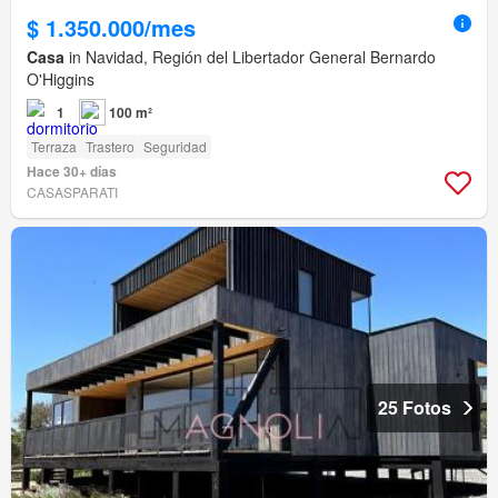
$ 1.350.000/mes
Casa
in Navidad, Región del Libertador General Bernardo
O'Higgins
1
100 m²
Terraza
Trastero
Seguridad
Hace 30+ días
CASASPARATI
25 Fotos