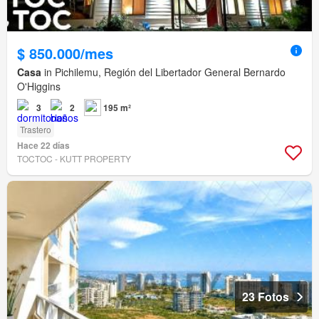
$ 850.000/mes
Casa
in Pichilemu, Región del Libertador General Bernardo
O'Higgins
3
2
195 m²
Trastero
Hace 22 días
TOCTOC - KUTT PROPERTY
23 Fotos