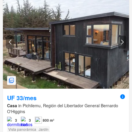
UF 33/mes
Casa
in Pichilemu, Región del Libertador General Bernardo
O'Higgins
3
3
800 m²
Vista panorámica
Jardín