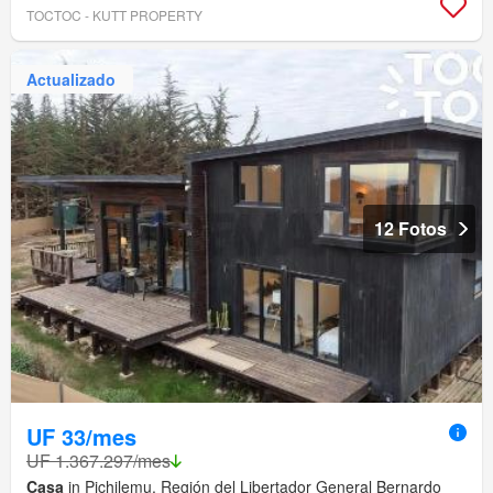
TOCTOC - KUTT PROPERTY
Actualizado
12 Fotos
UF 33/mes
UF 1.367.297/mes
Casa
in Pichilemu, Región del Libertador General Bernardo