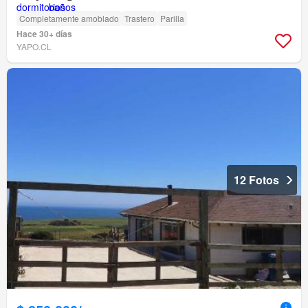
Completamente amoblado
Trastero
Parilla
Hace 30+ días
YAPO.CL
12 Fotos