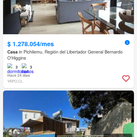
$ 1.278.054/mes
Casa
in Pichilemu, Región del Libertador General Bernardo
O'Higgins
3
3
Hace 24 días
YAPO.CL