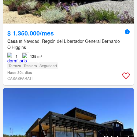
$ 1.350.000/mes
Casa
in Navidad, Región del Libertador General Bernardo
O'Higgins
1
125 m²
Terraza
Trastero
Seguridad
Hace 30+ días
CASASPARATI