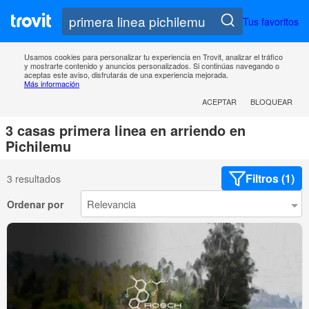
Tus favoritos
Usamos cookies para personalizar tu experiencia en Trovit, analizar el tráfico
y mostrarte contenido y anuncios personalizados. Si continúas navegando o
aceptas este aviso, disfrutarás de una experiencia mejorada.
Más información
ACEPTAR
BLOQUEAR
3 casas primera linea en arriendo en
Pichilemu
Filtros (1)
3 resultados
Ordenar por