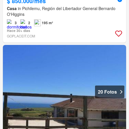
$ 850.000/mes
Casa
in Pichilemu, Región del Libertador General Bernardo
O'Higgins
3
2
195 m²
Hace 30+ días
GOPLACEIT.COM
20 Fotos