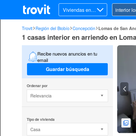
Viviendas en ar
riendo
Trovit
Región del Biobío
Concepción
Lomas de San An
1 casas interior en arriendo en Lo
Recibe nuevos anuncios en tu
email
Guardar búsqueda
Ordenar por
Relevancia
Tipo de vivienda
Casa