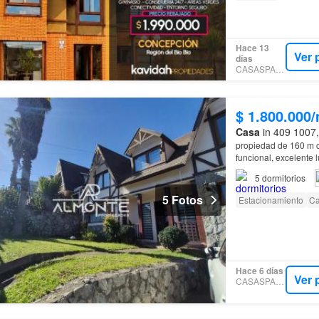
Hace 13
Ver 
días
CASASPARATI
$ 1.800.000
Casa
in 409 1007,
propiedad de 160 m c
funcional, excelente 
Andrés
.
5
dormitorios
5 Fotos
Estacionamiento
Ca
Hace 6 días
Ver 
CASASPARATI