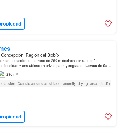
propiedad
/mes
 Concepción, Región del Biobío
onstruidos sobre un terreno de 280 m destaca por su diseño
luminosidad y una ubicación privilegiada y segura en
Lomas
de
San
280 m²
lefacción
Completamente amoblado
amenity_drying_area
Jardín
propiedad