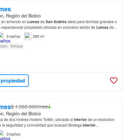
/mes
n, Región del Biobío
a en arriendo en
Lomas
de
San
Andrés
Ideal para familias grandes o
a espectacular propiedad ubicada en exclusivo sector de
Lomas
de
lonso de Ovalle.…
5
baños
280 m²
lcón
Terraza
 propiedad
/mes
$ 1.350.000/mes
n, Región del Biobío
sa de dos niveles modelo Toltén, ubicada al
interior
de un exclusivo
a la seguridad y comodidad que buscas! Bodega
interior
…
3
baños