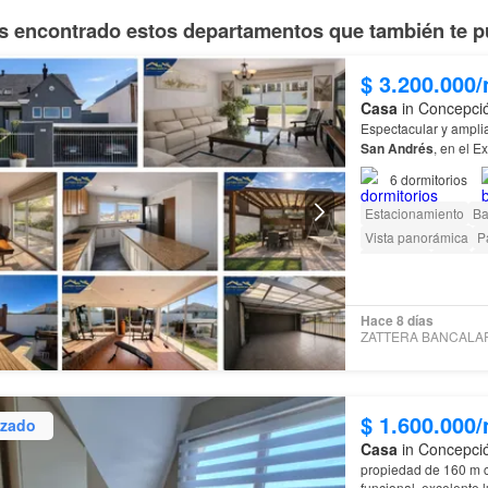
 encontrado estos departamentos que también te p
$ 3.200.000
Casa
in Concepció
Espectacular y ampli
San
Andrés
, en el Exclusivo Sector Las Monjas , a pasos de todo AMPLIOS
6
dormitorios
Estacionamiento
Ba
Vista panorámica
P
Chimenea
Agua
El
Gimnasio
Sauna
J
Hace 8 días
$ 1.600.000
izado
Casa
in Concepció
propiedad de 160 m c
funcional, excelente 