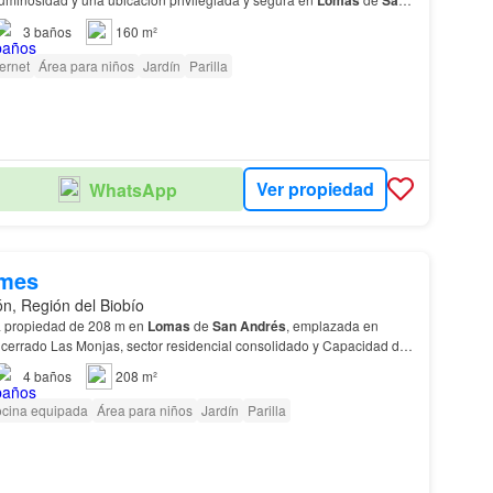
3
baños
160 m²
ternet
Área para niños
Jardín
Parilla
Ver propiedad
WhatsApp
/mes
n, Región del Biobío
a propiedad de 208 m en
Lomas
de
San
Andrés
, emplazada en
cerrado Las Monjas, sector residencial consolidado y Capacidad de
 hasta 3 vehículos
dentro
de la propiedad…
4
baños
208 m²
cina equipada
Área para niños
Jardín
Parilla