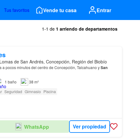
Vende tu casa
Entrar
Tus favoritos
1-1 de
1 arriendo de departamentos
es
Lomas de San Andrés, Concepción, Región del Biobío
 a pocos minutos del centro de Concepción, Talcahuano y
San
1
baño
38 m²
r
Seguridad
Gimnasio
Piscina
Ver propiedad
WhatsApp