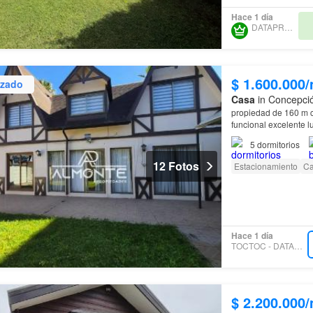
Hace 1 día
DATAPROP SPA
$ 1.600.000
izado
Casa
in Concepció
propiedad de 160 m c
funcional excelente l
Andrés
.
5
dormitorios
12 Fotos
Estacionamiento
Ca
Hace 1 día
TOCTOC - DATAPROP.CL
$ 2.200.000