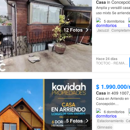
Casa
in Concepció
Amplia y versátil cas
uso mixto Se arriend
San
Andrés
calle Al
5
dormitorios
12 Fotos
Jacuzzi
Completam
Hace 24 días
TOCTOC - RE/MAXINNOVA
$ 1.990.000
Casa
in 409 1007,
Casa en Arriendo en
Concepción…
6
dormitorios
5 Fotos
Estacionamiento
Ca
Gimnasio