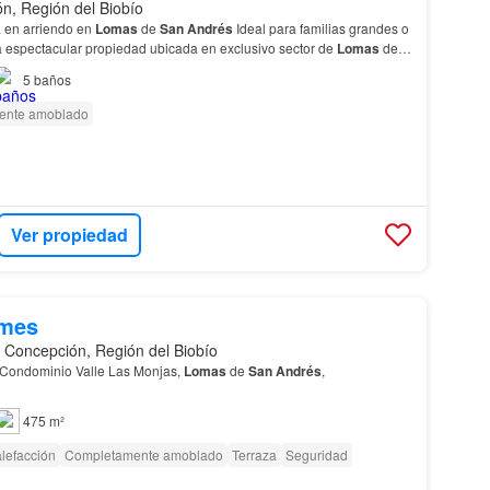
n, Región del Biobío
a en arriendo en
Lomas
de
San
Andrés
Ideal para familias grandes o
a espectacular propiedad ubicada en exclusivo sector de
Lomas
de
onso de Ovalle.…
5
baños
ente amoblado
Ver propiedad
/mes
 Concepción, Región del Biobío
 Condominio Valle Las Monjas,
Lomas
de
San
Andrés
,
475 m²
lefacción
Completamente amoblado
Terraza
Seguridad