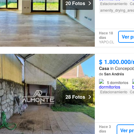
20 Fotos
Estacionamiento
Ca
amenity_drying_are
Hace 18
Ver 
días
YAPO.CL
$ 1.800.000
Casa
in Concepció
de
San
Andrés
5
dormitorios
Estacionamiento
Ca
28 Fotos
Hace 3
Ver p
días