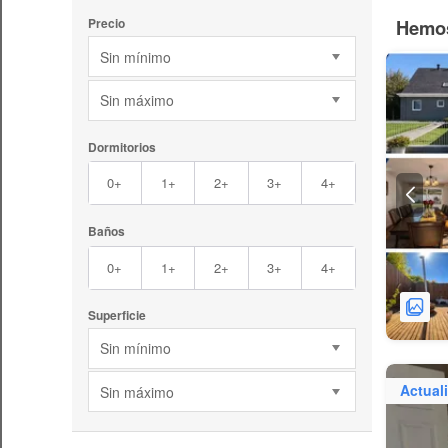
Hemos
Precio
Sin mínimo
Sin máximo
Dormitorios
0+
1+
2+
3+
4+
Baños
0+
1+
2+
3+
4+
Superficie
Sin mínimo
Actual
Sin máximo