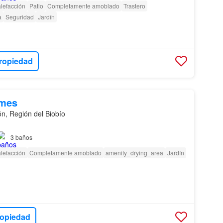
lefacción
Patio
Completamente amoblado
Trastero
a
Seguridad
Jardín
propiedad
/mes
n, Región del Biobío
3
baños
lefacción
Completamente amoblado
amenity_drying_area
Jardín
ropiedad