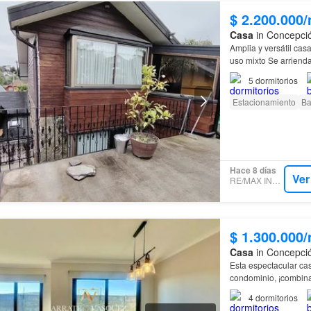
$ 2.200.000
Casa
in Concepció
Amplia y versátil cas
uso mixto Se arriend
San
Andrés
, calle A
5
dormitorios
Estacionamiento
Ba
Hace 8 días
Ver
RE/MAX INNOVA
$ 1.300.000
Casa
in Concepció
Esta espectacular ca
condominio, ¡combin
4
dormitorios