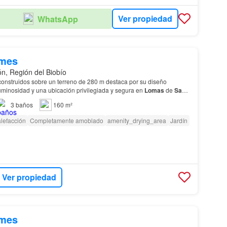
Ver propiedad
WhatsApp
/mes
n, Región del Biobío
onstruidos sobre un terreno de 280 m destaca por su diseño
uminosidad y una ubicación privilegiada y segura en
Lomas
de
San
3
baños
160 m²
lefacción
Completamente amoblado
amenity_drying_area
Jardín
Ver propiedad
/mes