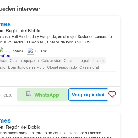
ueden interesar
/mes
n, Región del Biobío
a casa, Full Amoblada y Equipada, en el mejor Sector de
Lomas
de
DORMITORIOS CON SALA DE BAÑO EN SUITE 1 DORMITORIO O SALA DE ESTU…
5,5
baños
600 m²
lcón
Cocina equipada
Calefacción
Cocina integral
Jacuzzi
atio
Dormitorio de servicio
Closet empotrado
Gas natural
ectricidad
Bodega
Completamente amoblado
Terraza
Seguridad
ardín
Conserje
Parilla
Ver propiedad
WhatsApp
ZATTERA BANCALARI GESTIÓN INMOBILIARIA
/mes
n, Región del Biobío
onstruidos sobre un terreno de 280 m destaca por su diseño
luminosidad y una ubicación privilegiada y segura en
Lomas
de
San