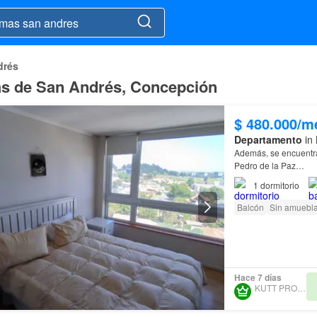
drés
mas de San Andrés, Concepción
$ 480.000/m
Departamento
in 
Además, se encuentra
Pedro de la Paz…
1
dormitorio
Balcón
Sin amuebla
Hace 7 días
KUTT PROPERTY