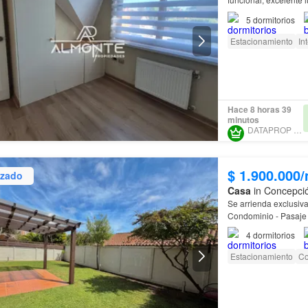
Andrés
.
5
dormitorios
Estacionamiento
In
Hace 8 horas 39
minutos
DATAPROP SPA
$ 1.900.000
izado
Casa
in Concepció
Se arrienda exclusiv
Condominio - Pasaje 
estacionamiento para
4
dormitorios
Estacionamiento
Co