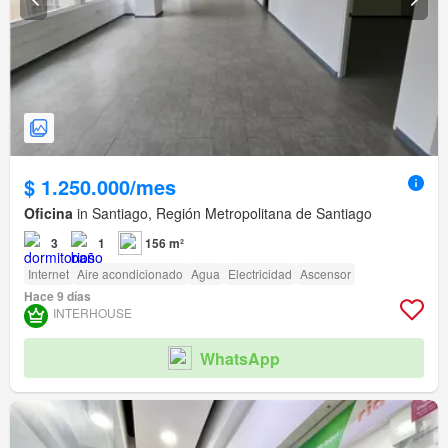
$ 1.250.000/mes
Oficina
in Santiago, Región Metropolitana de Santiago
3
1
156 m²
Internet
Aire acondicionado
Agua
Electricidad
Ascensor
Hace 9 días
INTERHOUSE
WhatsApp