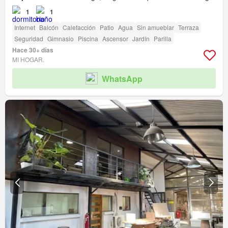
1
1
Internet
Balcón
Calefacción
Patio
Agua
Sin amueblar
Terraza
Seguridad
Gimnasio
Piscina
Ascensor
Jardín
Parilla
Hace 30+ días
MI HOGAR.
WhatsApp