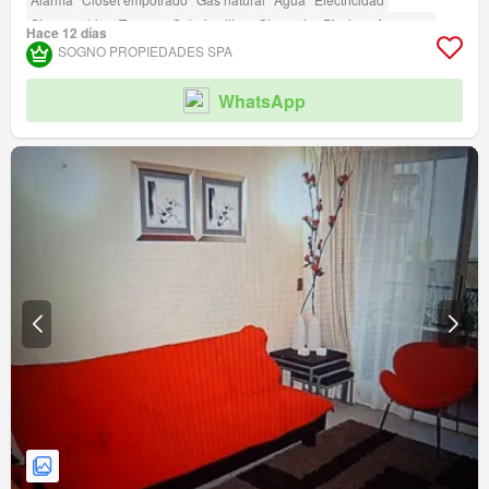
Sin amueblar
Terraza
Solo familias
Gimnasio
Piscina
Ascensor
Hace 12 días
Jardín
Conserje
Parilla
Caseta de vigilancia
SOGNO PROPIEDADES SPA
Acceso para personas con discapacidad
WhatsApp