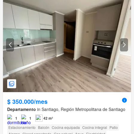
$ 350.000/mes
Departamento
in Santiago, Región Metropolitana de Santiago
1
1
42 m²
Estacionamiento
Balcón
Cocina equipada
Cocina integral
Patio
Alarma
Closet empotrado
Gas natural
Agua
Electricidad