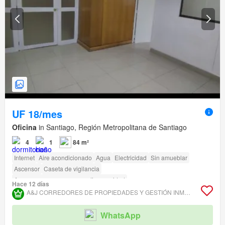
UF 18/mes
Oficina
in Santiago, Región Metropolitana de Santiago
4
1
84 m²
Internet
Aire acondicionado
Agua
Electricidad
Sin amueblar
Ascensor
Caseta de vigilancia
Acceso para personas con discapacidad
Hace 12 días
A&J CORREDORES DE PROPIEDADES Y GESTIÓN INMOBILIARIA
WhatsApp