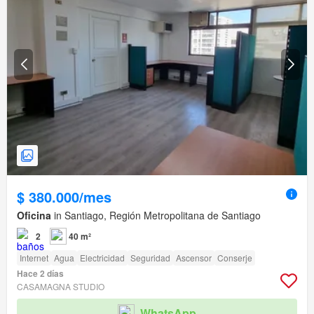
$ 380.000/mes
Oficina
in Santiago, Región Metropolitana de Santiago
2
40 m²
Internet
Agua
Electricidad
Seguridad
Ascensor
Conserje
Hace 2 días
CASAMAGNA STUDIO
WhatsApp