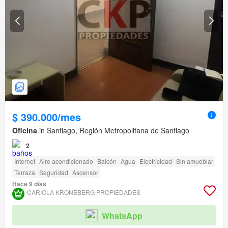
$ 390.000/mes
Oficina
in Santiago, Región Metropolitana de Santiago
2
Internet
Aire acondicionado
Balcón
Agua
Electricidad
Sin amueblar
Terraza
Seguridad
Ascensor
Hace 9 días
CARIOLA KRONEBERG PROPIEDADES
WhatsApp