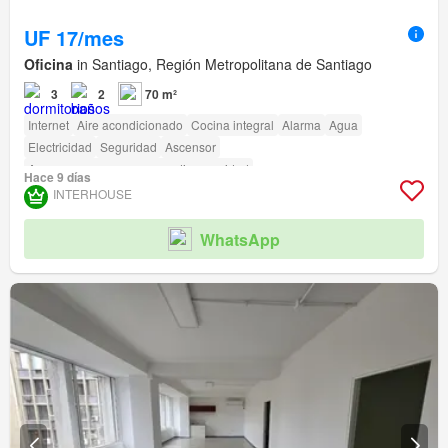
UF 17/mes
Oficina
in Santiago, Región Metropolitana de Santiago
3
2
70 m²
Internet
Aire acondicionado
Cocina integral
Alarma
Agua
Electricidad
Seguridad
Ascensor
Acceso para personas con discapacidad
Hace 9 días
INTERHOUSE
WhatsApp