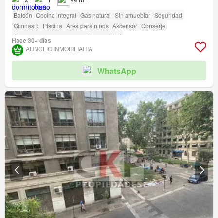
2
1
44 m²
Balcón
Cocina integral
Gas natural
Sin amueblar
Seguridad
Gimnasio
Piscina
Área para niños
Ascensor
Conserje
Acceso para personas con discapacidad
Hace 30+ días
AUNCLIC INMOBILIARIA
WhatsApp