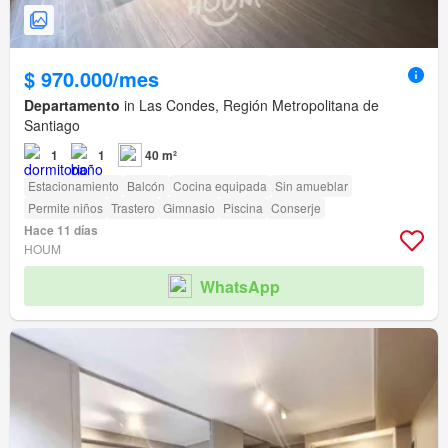
$ 970.000/mes
Departamento
in Las Condes, Región Metropolitana de
Santiago
1
1
40 m²
Estacionamiento
Balcón
Cocina equipada
Sin amueblar
Permite niños
Trastero
Gimnasio
Piscina
Conserje
Hace 11 días
HOUM
WhatsApp