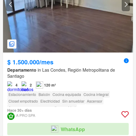
$ 1.500.000/mes
Departamento
in Las Condes, Región Metropolitana de
Santiago
4
2
120 m²
Estacionamiento
Balcón
Cocina equipada
Cocina integral
Closet empotrado
Electricidad
Sin amueblar
Ascensor
Acceso para personas con discapacidad
Hace 30+ días
A PRO SPA
WhatsApp