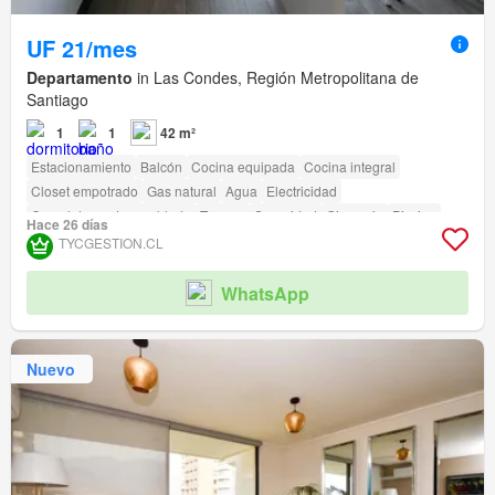
UF 21/mes
Departamento
in Las Condes, Región Metropolitana de
Santiago
1
1
42 m²
Estacionamiento
Balcón
Cocina equipada
Cocina integral
Closet empotrado
Gas natural
Agua
Electricidad
Completamente amoblado
Terraza
Seguridad
Gimnasio
Piscina
Hace 26 días
Área para niños
Ascensor
Conserje
Parilla
Caseta de vigilancia
TYCGESTION.CL
Acceso para personas con discapacidad
WhatsApp
Nuevo