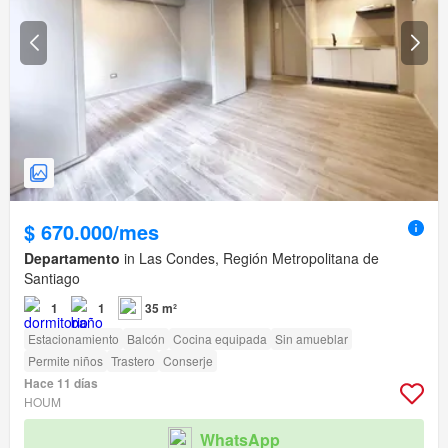
$ 670.000/mes
Departamento
in Las Condes, Región Metropolitana de
Santiago
1
1
35 m²
Estacionamiento
Balcón
Cocina equipada
Sin amueblar
Permite niños
Trastero
Conserje
Hace 11 días
HOUM
WhatsApp