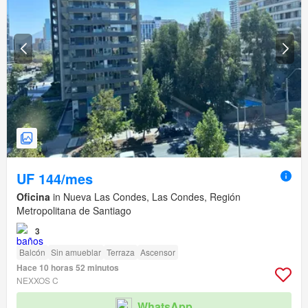
UF 144/mes
Oficina
in Nueva Las Condes, Las Condes, Región
Metropolitana de Santiago
3
Balcón
Sin amueblar
Terraza
Ascensor
Hace 10 horas 52 minutos
NEXXOS C
WhatsApp