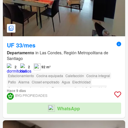
UF 33/mes
Departamento
in Las Condes, Región Metropolitana de
Santiago
2
2
92 m²
Estacionamiento
Cocina equipada
Calefacción
Cocina integral
Patio
Alarma
Closet empotrado
Agua
Electricidad
Completamente amoblado
Terraza
amenity_wi_fi
Seguridad
Hace 9 días
Gimnasio
Piscina
Ascensor
Sauna
Jardín
Conserje
Parilla
BYG PROPIEDADES
Acceso para personas con discapacidad
WhatsApp