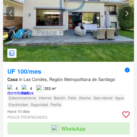
UF 100/mes
Casa
in Las Condes, Región Metropolitana de Santiago
4
4
252 m²
Estacionamiento
Internet
Balcón
Patio
Alarma
Gas natural
Agua
Electricidad
Seguridad
Parilla
Hace 10 días
PESCE PROPIEDADES
WhatsApp