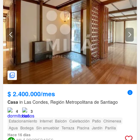
$ 2.400.000/mes
Casa
in Las Condes, Región Metropolitana de Santiago
4
3
Estacionamiento
Internet
Balcón
Calefacción
Patio
Chimenea
Agua
Bodega
Sin amueblar
Terraza
Piscina
Jardín
Parilla
Hace 16 días
MILÁ PROPIEDADES