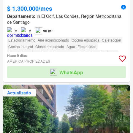
$ 1.300.000/mes
Departamento
in El Golf, Las Condes, Región Metropolitana
de Santiago
2
2
90 m²
Estacionamiento
Aire acondicionado
Cocina equipada
Calefacción
Cocina integral
Closet empotrado
Agua
Electricidad
Completamente amoblado
Terraza
Seguridad
Gimnasio
Piscina
Hace 9 días
Ascensor
Jardín
Conserje
Parilla
AMÉRICA PROPIEDADES
WhatsApp
Actualizado