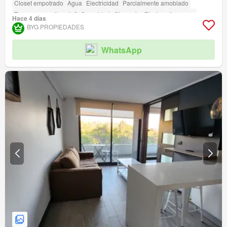
Closet empotrado
Agua
Electricidad
Parcialmente amoblado
Terraza
amenity_wi_fi
Seguridad
Gimnasio
Piscina
Ascensor
Hace 4 días
Jardín
Conserje
Parilla
Acceso para personas con discapacidad
BYG PROPIEDADES
WhatsApp