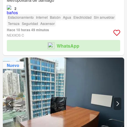
Metropolitana de Santiago
2
Estacionamiento
Internet
Balcón
Agua
Electricidad
Sin amueblar
Terraza
Seguridad
Ascensor
Hace 10 horas 49 minutos
NEXXOS C
WhatsApp
Nuevo