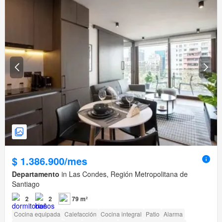
$ 1.386.900/mes
Departamento
in Las Condes, Región Metropolitana de
Santiago
2
2
79 m²
Cocina equipada
Calefacción
Cocina integral
Patio
Alarma