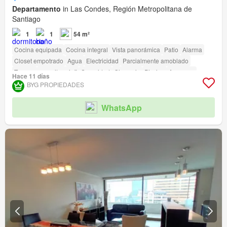
Departamento
in Las Condes, Región Metropolitana de
Santiago
1
1
54 m²
Cocina equipada
Cocina integral
Vista panorámica
Patio
Alarma
Closet empotrado
Agua
Electricidad
Parcialmente amoblado
Terraza
amenity_wi_fi
Seguridad
Gimnasio
Piscina
Ascensor
Hace 11 días
Conserje
Parilla
Acceso para personas con discapacidad
BYG PROPIEDADES
WhatsApp