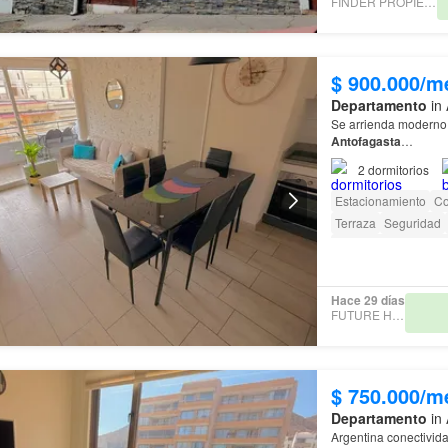
FINDER PROPIEDADES
$ 900.000/m
Departamento
in 
Se arrienda moderno 
Antofagasta
…
2
dormitorios
Estacionamiento
Co
Terraza
Seguridad
Acceso para person
Hace 29 días
FUTURE HOME
$ 750.000/m
Departamento
in 
Argentina conectivid