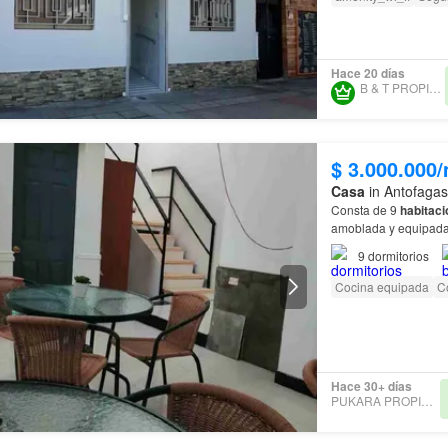
Hace 20 días
B & T PROPIEDADES
$ 3.000.000
Casa
in Antofagas
Consta de 9
habitac
amoblada y equipada,
9
dormitorios
Cocina equipada
C
Hace 30+ días
PUKARA PROPIEDADES