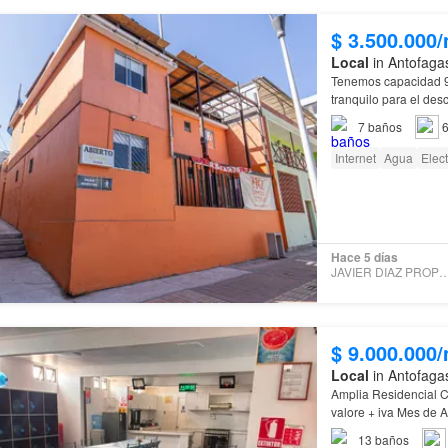
$ 3.500.000
Local
in Antofaga
Tenemos capacidad 
tranquilo para el des
7
baños
6
Internet
Agua
Elect
Hace 5 días
JAVIER DIAZ PROPI
$ 9.000.000
Local
in Antofaga
13
baños