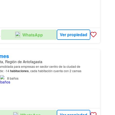
Ver propiedad
WhatsApp
EDADES
/mes
ta, Región de Antofagasta
oblada para empresas en sector centro de la ciudad de
Consta de: -14
habitaciones
, cada habitación cuenta con 2 camas
8
baños
Ver propiedad