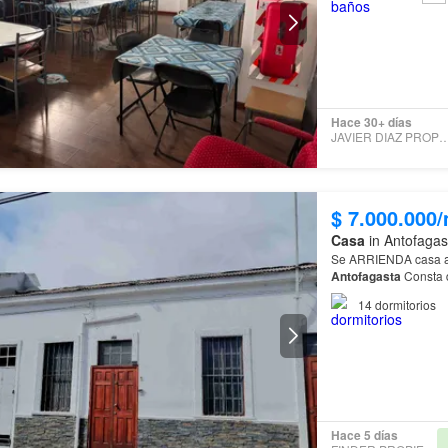
Hace 30+ días
JAVIER DIAZ PROPI
$ 7.000.000
Casa
in Antofagas
Se ARRIENDA casa am
Antofagasta
14
dormitorios
Hace 5 días