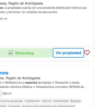
asta, Región de Antofagasta
os
La propiedad cuenta con una excelente distribución interna que
 Recepción y Servicios: Un recibidor de bienvenida
01 m²
Ver propiedad
WhatsApp
/mes
sta, Región de Antofagasta
s ✔ Múltiples box y
espacios
de trabajo ✔ Recepción y áreas
talación eléctrica trifásica ✔ Infraestructura normativo SEREMI de
 clínicas, centros médicos, odontología…
300 m²
Cocina equipada
Calefacción
Alarma
Electricidad
Bodega
ridad
Conserje
Acceso para personas con discapacidad