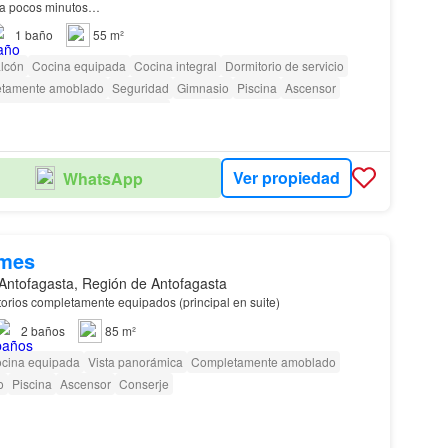
d a pocos minutos…
1
baño
55 m²
lcón
Cocina equipada
Cocina integral
Dormitorio de servicio
tamente amoblado
Seguridad
Gimnasio
Piscina
Ascensor
ra personas con discapacidad
Ver propiedad
WhatsApp
/mes
Antofagasta, Región de Antofagasta
itorios completamente equipados (principal en suite)
2
baños
85 m²
cina equipada
Vista panorámica
Completamente amoblado
o
Piscina
Ascensor
Conserje