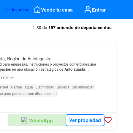
Vende tu casa
Entrar
Tus favoritos
1-30 de
197 arriendo de departamentos
sta, Región de Antofagasta
d para empresas, instituciones o proyectos comerciales que
pacios
en una ubicación estratégica de
Antofagasta
…
1.070 m²
ternet
Alarma
Agua
Electricidad
Bodega
Sin amueblar
o para personas con discapacidad
Ver propiedad
WhatsApp
PROPIEDADES ESTATOPULOS