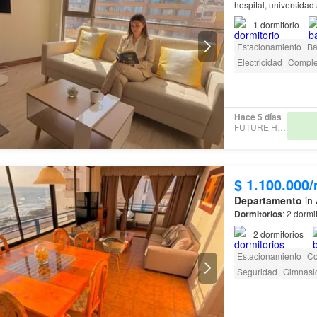
hospital, universida
1
dormitorio
Estacionamiento
Ba
Electricidad
Comple
Conserje
Acceso pa
Hace 5 días
FUTURE HOME
$ 1.100.000
Departamento
in 
Dormitorios
: 2 dorm
2
dormitorios
Estacionamiento
Co
Seguridad
Gimnasi