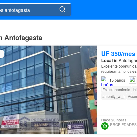
n Antofagasta
UF 350/mes
Local
in Antofaga
Excelente oportunida
requieran amplios
es
15
baños
Estacionamiento
In
amenity_wi_fi
Acces
Hace 20 horas