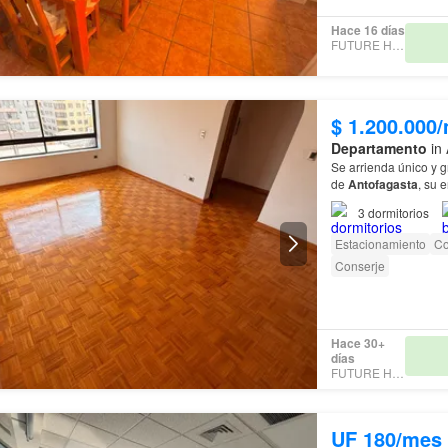
Hace 16 días
FUTURE HOME
$ 1.200.000
Departamento
in 
Se arrienda único y g
de
Antofagasta
, su 
con sus respectivos 
3
dormitorios
Estacionamiento
Co
Conserje
Hace 30+
días
FUTURE HOME
UF 180/mes