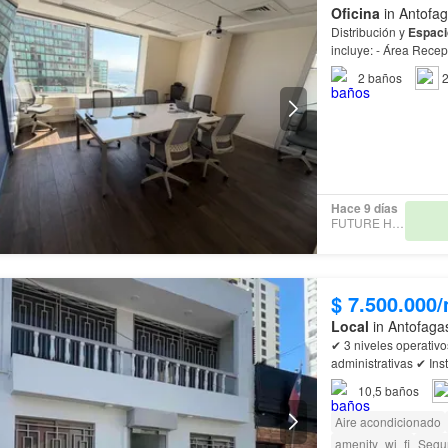
Oficina
in Antofag
Distribución y
Espaci
incluye: - Área
2
baños
2
Hace 9 días
FUTURE HOME
$ 7.500.000
Local
in Antofaga
✔ 3 niveles operativo
administrativas ✔ Ins
Salud Ideal para
10,5
baños
Aire acondicionado
amenity_wi_fi
Segu