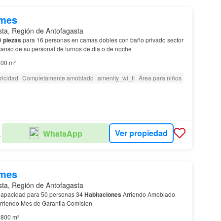
/mes
sta, Región de Antofagasta
9
piezas
para 16 personas en camas dobles con baño privado sector
canso de su personal de turnos de dia o de noche
00 m²
ricidad
Completamente amoblado
amenity_wi_fi
Área para niños
Ver propiedad
WhatsApp
EDADES
/mes
sta, Región de Antofagasta
Amplia Residencial Capacidad para 50 personas 34
Habitaciones
Arriendo Amoblado
valore + iva Mes de Arriendo Mes de Garantia Comision
800 m²