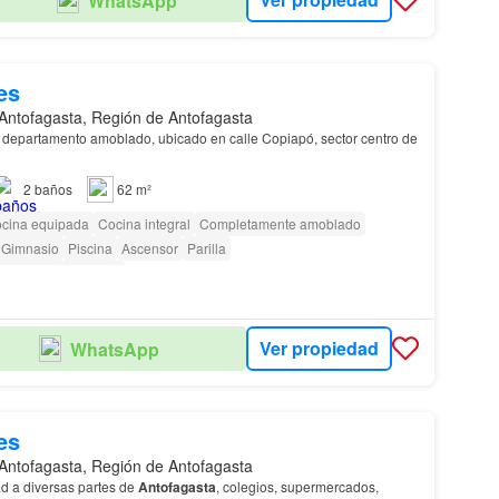
WhatsApp
es
Antofagasta, Región de Antofagasta
departamento amoblado, ubicado en calle Copiapó, sector centro de
2
baños
62 m²
cina equipada
Cocina integral
Completamente amoblado
Gimnasio
Piscina
Ascensor
Parilla
as con discapacidad
Ver propiedad
WhatsApp
es
Antofagasta, Región de Antofagasta
ad a diversas partes de
Antofagasta
, colegios, supermercados,