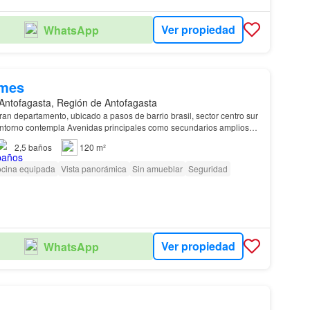
Ver propiedad
WhatsApp
/mes
Antofagasta, Región de Antofagasta
ran departamento, ubicado a pasos de barrio brasil, sector centro sur
entorno contempla Avenidas principales como secundarios amplios
closet pertinentes y un baño se…
2,5
baños
120 m²
cina equipada
Vista panorámica
Sin amueblar
Seguridad
Ver propiedad
WhatsApp