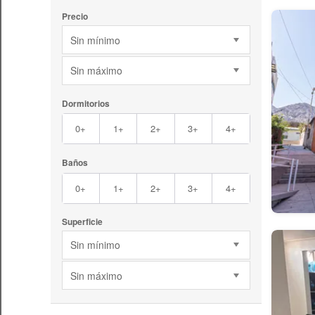
Precio
Sin mínimo
Sin máximo
Dormitorios
0+
1+
2+
3+
4+
Baños
0+
1+
2+
3+
4+
Superficie
Sin mínimo
Sin máximo