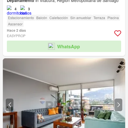
Departamento
in Vitacura, Región Metropolitana de Santiago
4
3
Estacionamiento
Balcón
Calefacción
Sin amueblar
Terraza
Piscina
Ascensor
Hace 2 días
EASYPROP
WhatsApp