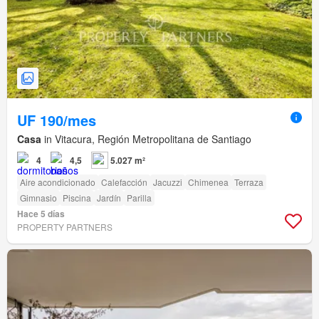
UF 190/mes
Casa
in Vitacura, Región Metropolitana de Santiago
4
4,5
5.027 m²
Aire acondicionado
Calefacción
Jacuzzi
Chimenea
Terraza
Gimnasio
Piscina
Jardín
Parilla
Hace 5 días
PROPERTY PARTNERS