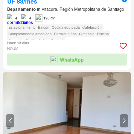
UF 83/mes
Departamento
in Vitacura, Región Metropolitana de Santiago
4
4
190 m²
Estacionamiento
Balcón
Cocina equipada
Calefacción
Completamente amoblado
Permite niños
Gimnasio
Piscina
Conserje
Parilla
Sala polivalente
Hace 13 días
HOUM
WhatsApp