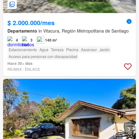
$ 2.000.000/mes
Departamento
in Vitacura, Región Metropolitana de Santiago
4
3
140 m²
Estacionamiento
Agua
Terraza
Piscina
Ascensor
Jardín
Acceso para personas con discapacidad
Hace 30+ días
RE/MAX - ENLACE