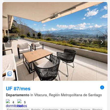
UF 87/mes
Departamento
in Vitacura, Región Metropolitana de Santiago
4
5
Estacionamiento
Balcón
Calefacción
Sin amueblar
Terraza
Piscina