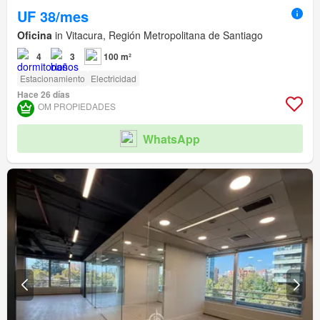
UF 38/mes
Oficina
in Vitacura, Región Metropolitana de Santiago
4
3
100 m²
Estacionamiento
Electricidad
Hace 26 días
OM PROPIEDADES
WhatsApp