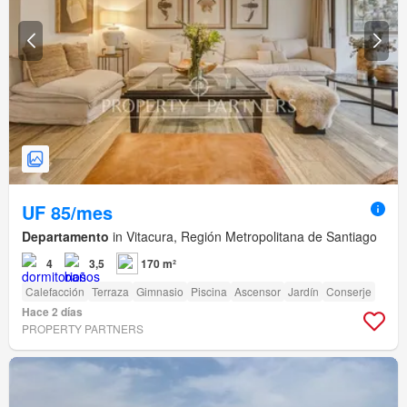
UF 85/mes
Departamento
in Vitacura, Región Metropolitana de Santiago
4
3,5
170 m²
Calefacción
Terraza
Gimnasio
Piscina
Ascensor
Jardín
Conserje
Hace 2 días
PROPERTY PARTNERS