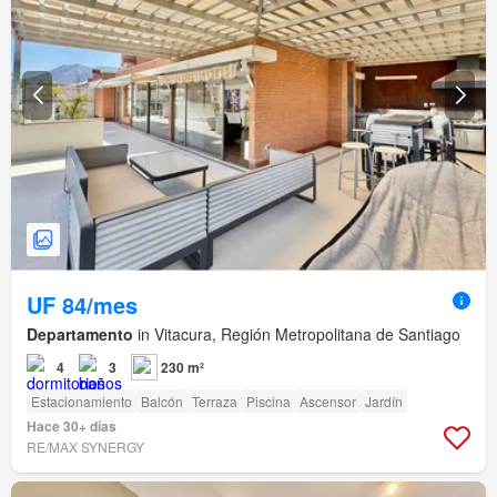
UF 84/mes
Departamento
in Vitacura, Región Metropolitana de Santiago
4
3
230 m²
Estacionamiento
Balcón
Terraza
Piscina
Ascensor
Jardín
Hace 30+ días
RE/MAX SYNERGY