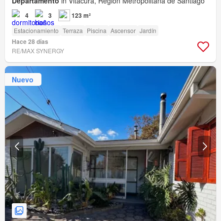
Departamento
in Vitacura, Región Metropolitana de Santiago
4
3
123 m²
Estacionamiento
Terraza
Piscina
Ascensor
Jardín
Hace 28 días
RE/MAX SYNERGY
Nuevo