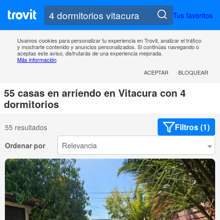
Tus favoritos
Usamos cookies para personalizar tu experiencia en Trovit, analizar el tráfico
y mostrarte contenido y anuncios personalizados. Si continúas navegando o
aceptas este aviso, disfrutarás de una experiencia mejorada.
Más información
ACEPTAR
BLOQUEAR
55 casas en arriendo en Vitacura con 4
dormitorios
Filtros (1)
55 resultados
Ordenar por