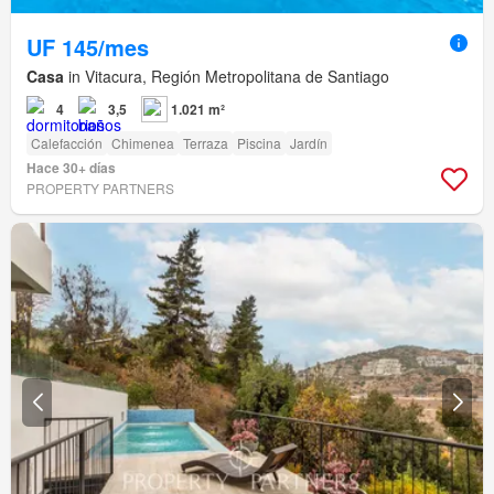
UF 145/mes
Casa
in Vitacura, Región Metropolitana de Santiago
4
3,5
1.021 m²
Calefacción
Chimenea
Terraza
Piscina
Jardín
Hace 30+ días
PROPERTY PARTNERS