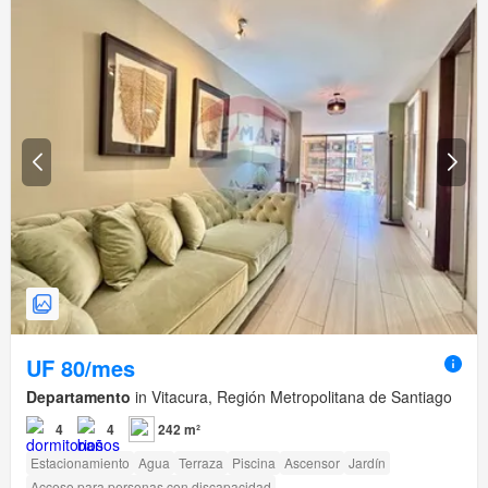
UF 80/mes
Departamento
in Vitacura, Región Metropolitana de Santiago
4
4
242 m²
Estacionamiento
Agua
Terraza
Piscina
Ascensor
Jardín
Acceso para personas con discapacidad