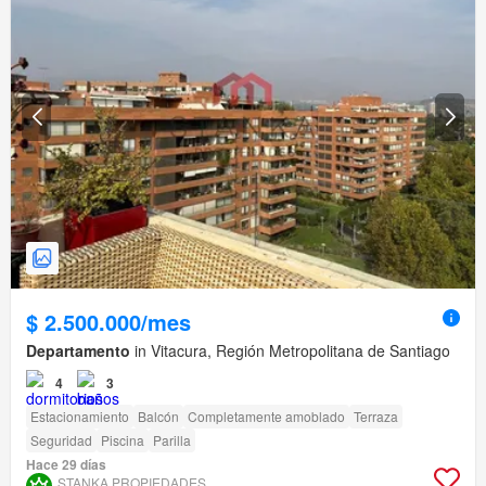
$ 2.500.000/mes
Departamento
in Vitacura, Región Metropolitana de Santiago
4
3
Estacionamiento
Balcón
Completamente amoblado
Terraza
Seguridad
Piscina
Parilla
Hace 29 días
STANKA PROPIEDADES