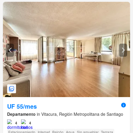
UF 55/mes
Departamento
in Vitacura, Región Metropolitana de Santiago
4
4
Estacionamiento
Internet
Balcón
Agua
Sin amueblar
Terraza