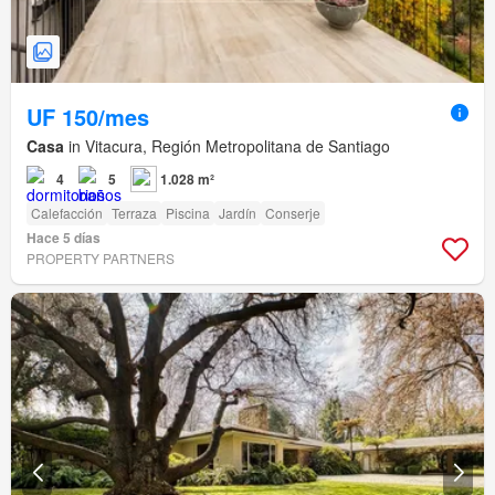
UF 150/mes
Casa
in Vitacura, Región Metropolitana de Santiago
4
5
1.028 m²
Calefacción
Terraza
Piscina
Jardín
Conserje
Hace 5 días
PROPERTY PARTNERS