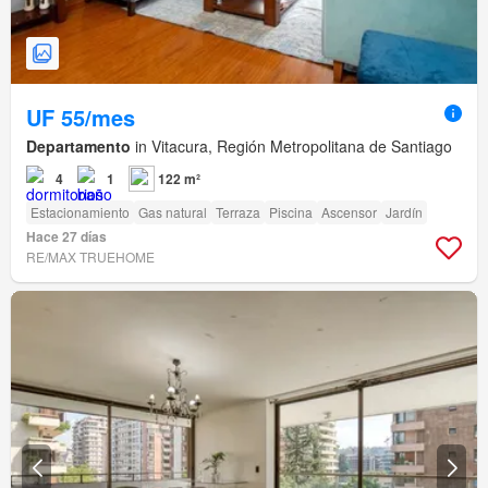
UF 55/mes
Departamento
in Vitacura, Región Metropolitana de Santiago
4
1
122 m²
Estacionamiento
Gas natural
Terraza
Piscina
Ascensor
Jardín
Hace 27 días
RE/MAX TRUEHOME