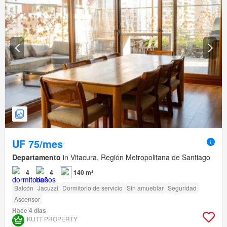
UF 75/mes
Departamento
in Vitacura, Región Metropolitana de Santiago
4
4
140 m²
Balcón
Jacuzzi
Dormitorio de servicio
Sin amueblar
Seguridad
Ascensor
Hace 4 días
KUTT PROPERTY