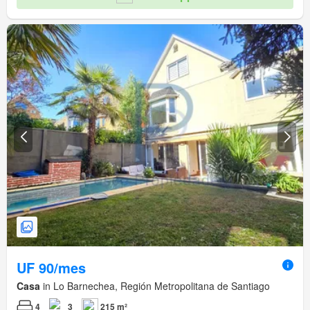
UF 90/mes
Casa
in Lo Barnechea, Región Metropolitana de Santiago
4
3
215 m²