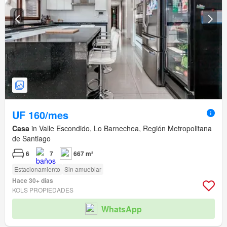
UF 160/mes
Casa
in Valle Escondido, Lo Barnechea, Región Metropolitana
de Santiago
6
7
667 m²
Estacionamiento
Sin amueblar
Hace 30+ días
KOLS PROPIEDADES
WhatsApp