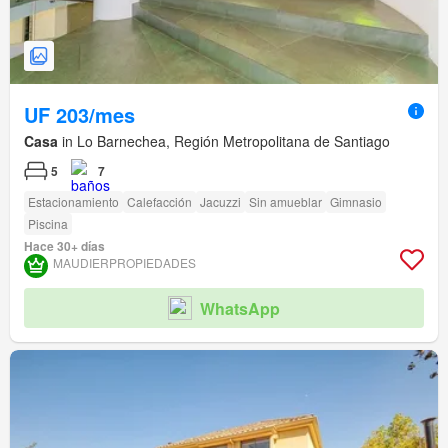
UF 203/mes
Casa
in Lo Barnechea, Región Metropolitana de Santiago
5
7
Estacionamiento
Calefacción
Jacuzzi
Sin amueblar
Gimnasio
Piscina
Hace 30+ días
MAUDIERPROPIEDADES
WhatsApp