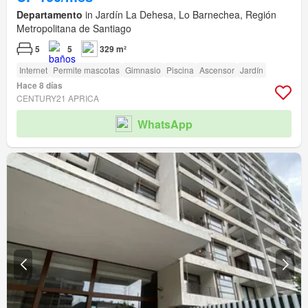
Departamento
in Jardín La Dehesa, Lo Barnechea, Región
Metropolitana de Santiago
5
5
329 m²
Internet
Permite mascotas
Gimnasio
Piscina
Ascensor
Jardín
Hace 8 días
CENTURY21 APRICA
WhatsApp