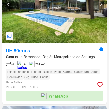
UF 80/mes
Casa
in Lo Barnechea, Región Metropolitana de Santiago
5
4
264 m²
Estacionamiento
Internet
Balcón
Patio
Alarma
Gas natural
Agua
Electricidad
Seguridad
Parilla
Hace 8 días
PESCE PROPIEDADES
WhatsApp