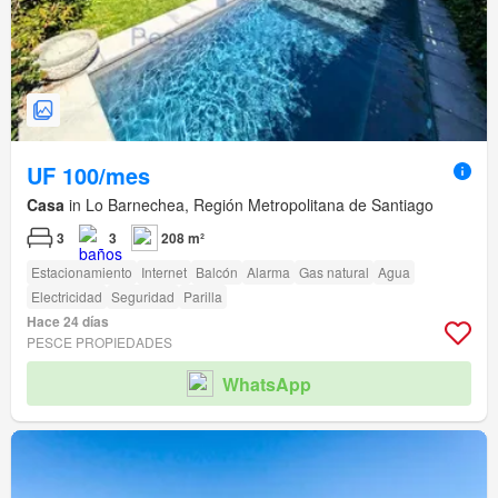
UF 100/mes
Casa
in Lo Barnechea, Región Metropolitana de Santiago
3
3
208 m²
Estacionamiento
Internet
Balcón
Alarma
Gas natural
Agua
Electricidad
Seguridad
Parilla
Hace 24 días
PESCE PROPIEDADES
WhatsApp