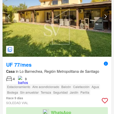
UF 77/mes
Casa
in Lo Barnechea, Región Metropolitana de Santiago
4
3
Estacionamiento
Aire acondicionado
Balcón
Calefacción
Agua
Bodega
Sin amueblar
Terraza
Seguridad
Jardín
Parilla
Hace 9 días
SOLEDAD VIAL
WhatsApp