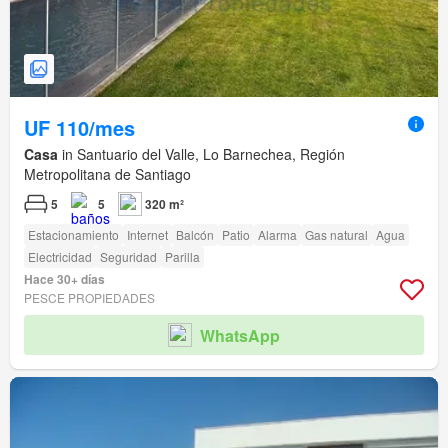
UF 110/mes
Casa
in Santuario del Valle, Lo Barnechea, Región
Metropolitana de Santiago
5
5
320 m²
Estacionamiento
Internet
Balcón
Patio
Alarma
Gas natural
Agua
Electricidad
Seguridad
Parilla
Hace 30+ días
PESCE PROPIEDADES
WhatsApp