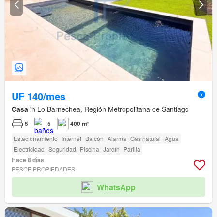
UF 140/mes
Casa
in Lo Barnechea, Región Metropolitana de Santiago
5
5
400 m²
Estacionamiento
Internet
Balcón
Alarma
Gas natural
Agua
Electricidad
Seguridad
Piscina
Jardín
Parilla
Hace 8 días
PESCE PROPIEDADES
WhatsApp