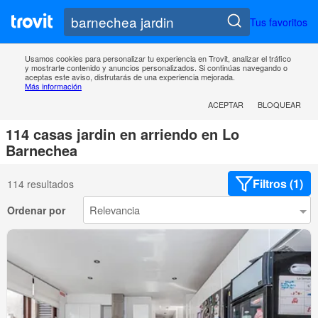
Tus favoritos
Usamos cookies para personalizar tu experiencia en Trovit, analizar el tráfico
y mostrarte contenido y anuncios personalizados. Si continúas navegando o
aceptas este aviso, disfrutarás de una experiencia mejorada.
Más información
ACEPTAR
BLOQUEAR
114 casas jardin en arriendo en Lo
Barnechea
Filtros (1)
114 resultados
Ordenar por