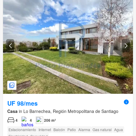
UF 98/mes
Casa
in Lo Barnechea, Región Metropolitana de Santiago
4
4
206 m²
Estacionamiento
Internet
Balcón
Patio
Alarma
Gas natural
Agua