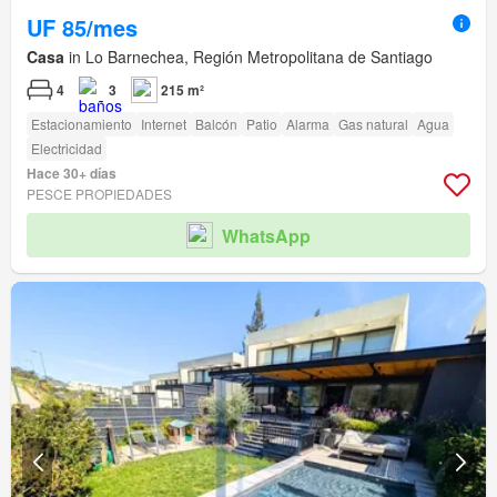
UF 85/mes
Casa
in Lo Barnechea, Región Metropolitana de Santiago
4
3
215 m²
Estacionamiento
Internet
Balcón
Patio
Alarma
Gas natural
Agua
Electricidad
Hace 30+ días
PESCE PROPIEDADES
WhatsApp