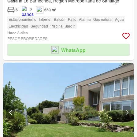
Casa
in Lo Barnechea, Región Metropolitana de Santiago
6
7
650 m²
Estacionamiento
Internet
Balcón
Patio
Alarma
Gas natural
Agua
Electricidad
Seguridad
Piscina
Jardín
Hace 8 días
PESCE PROPIEDADES
WhatsApp