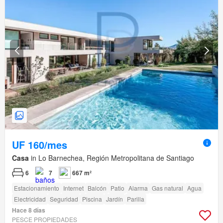
UF 160/mes
Casa
in Lo Barnechea, Región Metropolitana de Santiago
6
7
667 m²
Estacionamiento
Internet
Balcón
Patio
Alarma
Gas natural
Agua
Electricidad
Seguridad
Piscina
Jardín
Parilla
Hace 8 días
PESCE PROPIEDADES