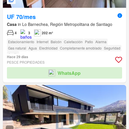
UF 70/mes
Casa
in Lo Barnechea, Región Metropolitana de Santiago
4
3
202 m²
Estacionamiento
Internet
Balcón
Calefacción
Patio
Alarma
Gas natural
Agua
Electricidad
Completamente amoblado
Seguridad
Jardín
Hace 29 días
PESCE PROPIEDADES
WhatsApp