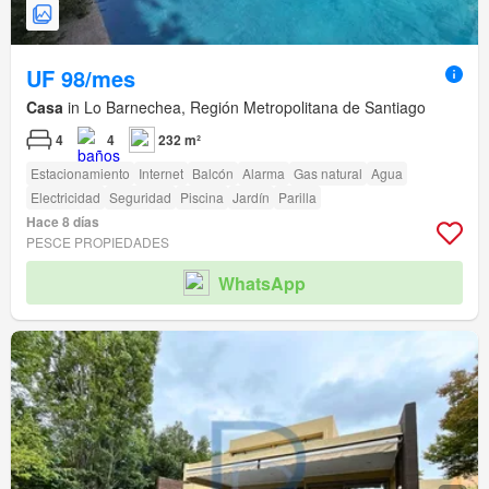
UF 98/mes
Casa
in Lo Barnechea, Región Metropolitana de Santiago
4
4
232 m²
Estacionamiento
Internet
Balcón
Alarma
Gas natural
Agua
Electricidad
Seguridad
Piscina
Jardín
Parilla
Hace 8 días
PESCE PROPIEDADES
WhatsApp