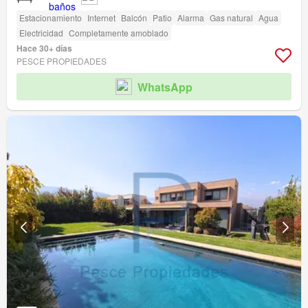
Estacionamiento
Internet
Balcón
Patio
Alarma
Gas natural
Agua
Electricidad
Completamente amoblado
Hace 30+ días
PESCE PROPIEDADES
WhatsApp