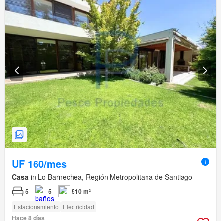
UF 160/mes
Casa
in Lo Barnechea, Región Metropolitana de Santiago
5
5
510 m²
Estacionamiento
Electricidad
Hace 8 días