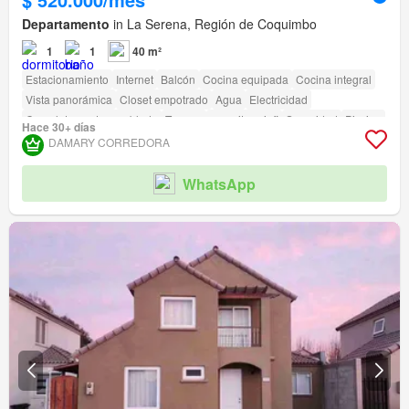
Departamento
in La Serena, Región de Coquimbo
1
1
40 m²
Estacionamiento
Internet
Balcón
Cocina equipada
Cocina integral
Vista panorámica
Closet empotrado
Agua
Electricidad
Completamente amoblado
Terraza
amenity_wi_fi
Seguridad
Piscina
Hace 30+ días
Área para niños
Conserje
Parilla
Caseta de vigilancia
DAMARY CORREDORA
WhatsApp