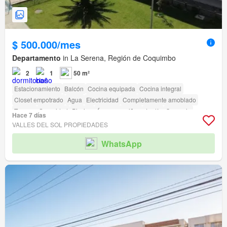
$ 500.000/mes
Departamento
in La Serena, Región de Coquimbo
2
1
50 m²
Estacionamiento
Balcón
Cocina equipada
Cocina integral
Closet empotrado
Agua
Electricidad
Completamente amoblado
Terraza
Seguridad
Piscina
Área para niños
Jardín
Conserje
Hace 7 días
Caseta de vigilancia
VALLES DEL SOL PROPIEDADES
WhatsApp