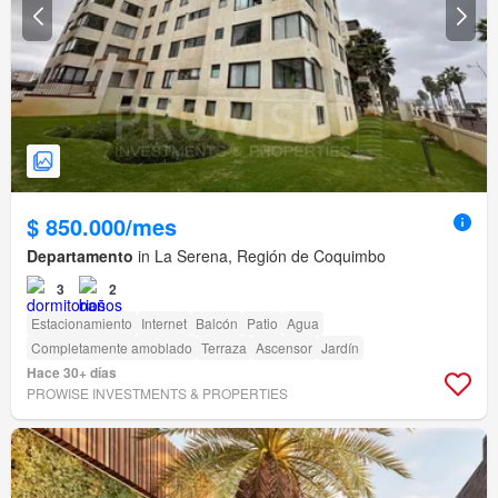
$ 850.000/mes
Departamento
in La Serena, Región de Coquimbo
3
2
Estacionamiento
Internet
Balcón
Patio
Agua
Completamente amoblado
Terraza
Ascensor
Jardín
Hace 30+ días
PROWISE INVESTMENTS & PROPERTIES