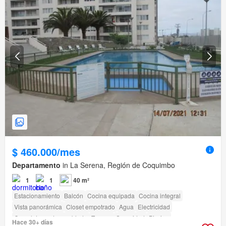
$ 460.000/mes
Departamento
in La Serena, Región de Coquimbo
1
1
40 m²
Estacionamiento
Balcón
Cocina equipada
Cocina integral
Vista panorámica
Closet empotrado
Agua
Electricidad
Completamente amoblado
Terraza
Seguridad
Piscina
Hace 30+ días