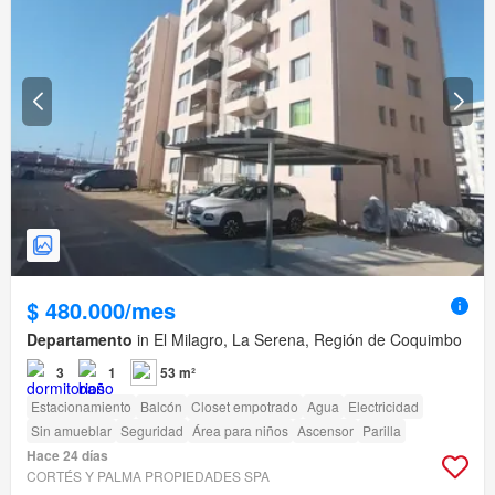
$ 480.000/mes
Departamento
in El Milagro, La Serena, Región de Coquimbo
3
1
53 m²
Estacionamiento
Balcón
Closet empotrado
Agua
Electricidad
Sin amueblar
Seguridad
Área para niños
Ascensor
Parilla
Hace 24 días
CORTÉS Y PALMA PROPIEDADES SPA