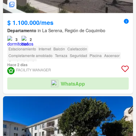
$ 1.100.000/mes
Departamento
in La Serena, Región de Coquimbo
3
2
Estacionamiento
Internet
Balcón
Calefacción
Completamente amoblado
Terraza
Seguridad
Piscina
Ascensor
Cancha de tenis
Hace 2 días
FACILITY MANAGER
WhatsApp