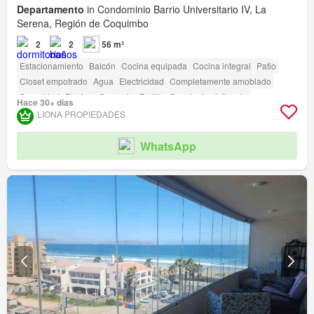
Departamento
in Condominio Barrio Universitario IV, La
Serena, Región de Coquimbo
2
2
56 m²
Estacionamiento
Balcón
Cocina equipada
Cocina integral
Patio
Closet empotrado
Agua
Electricidad
Completamente amoblado
Seguridad
Piscina
Conserje
Parilla
Caseta de vigilancia
Hace 30+ días
LIONA PROPIEDADES
WhatsApp