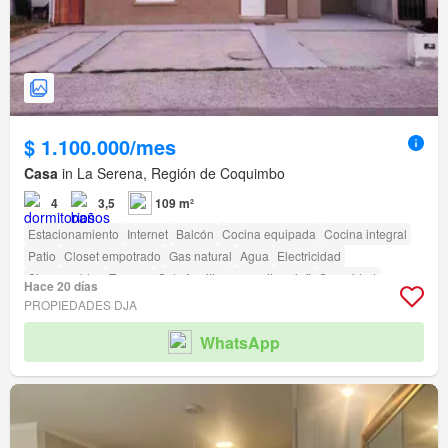
$ 1.100.000/mes
Casa
in La Serena, Región de Coquimbo
4
3,5
109 m²
Estacionamiento
Internet
Balcón
Cocina equipada
Cocina integral
Patio
Closet empotrado
Gas natural
Agua
Electricidad
Sin amueblar
Terraza
Solo familias
amenity_wi_fi
Seguridad
Hace 20 días
Área para niños
Jardín
Conserje
Caseta de vigilancia
PROPIEDADES DJA
Acceso para personas con discapacidad
WhatsApp