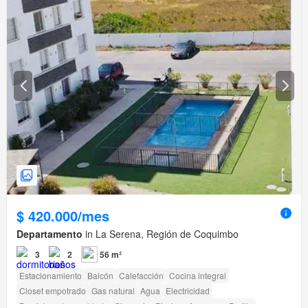
$ 420.000/mes
Departamento
in La Serena, Región de Coquimbo
3
2
56 m²
Estacionamiento
Balcón
Calefacción
Cocina integral
Closet empotrado
Gas natural
Agua
Electricidad
Parcialmente amoblado
Gimnasio
Piscina
Ascensor
Parilla