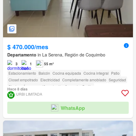
$ 470.000/mes
Departamento
in La Serena, Región de Coquimbo
3
1
55 m²
Estacionamiento
Balcón
Cocina equipada
Cocina integral
Patio
Closet empotrado
Electricidad
Completamente amoblado
Seguridad
Piscina
Área para niños
Jardín
Conserje
Parilla
Hace 8 días
Caseta de vigilancia
Acceso para personas con discapacidad
URBI LIMITADA
WhatsApp