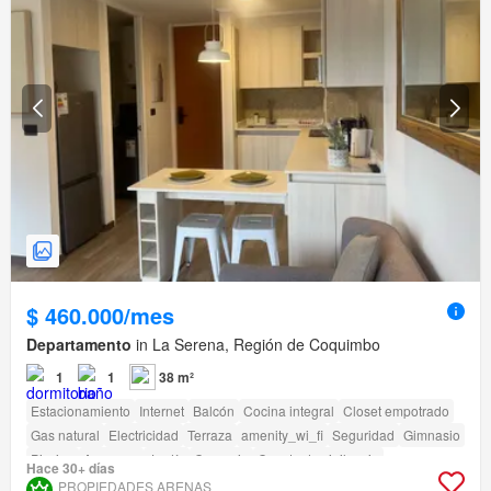
$ 460.000/mes
Departamento
in La Serena, Región de Coquimbo
1
1
38 m²
Estacionamiento
Internet
Balcón
Cocina integral
Closet empotrado
Gas natural
Electricidad
Terraza
amenity_wi_fi
Seguridad
Gimnasio
Piscina
Ascensor
Jardín
Conserje
Caseta de vigilancia
Hace 30+ días
PROPIEDADES ARENAS