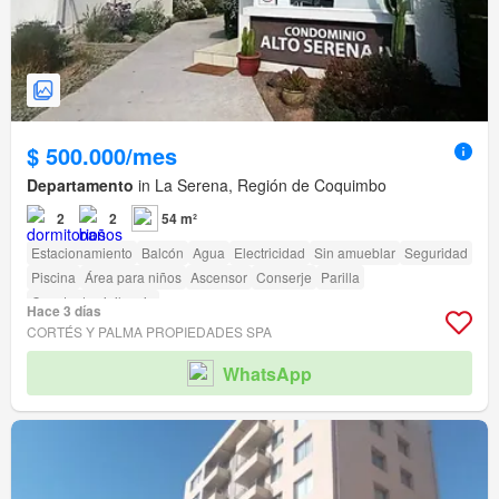
$ 500.000/mes
Departamento
in La Serena, Región de Coquimbo
2
2
54 m²
Estacionamiento
Balcón
Agua
Electricidad
Sin amueblar
Seguridad
Piscina
Área para niños
Ascensor
Conserje
Parilla
Caseta de vigilancia
Hace 3 días
CORTÉS Y PALMA PROPIEDADES SPA
WhatsApp