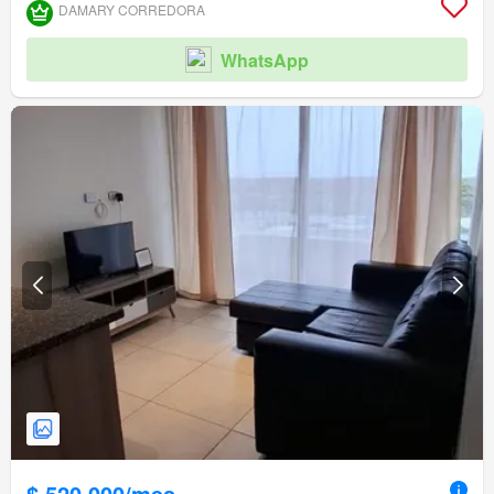
Área para niños
Conserje
Parilla
Caseta de vigilancia
DAMARY CORREDORA
WhatsApp
$ 520.000/mes