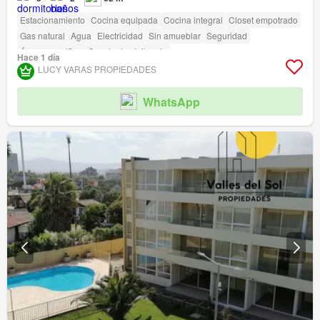
Estacionamiento
Cocina equipada
Cocina integral
Closet empotrado
Gas natural
Agua
Electricidad
Sin amueblar
Seguridad
Área para niños
Caseta de vigilancia
Hace 1 día
Acceso para personas con discapacidad
LUCY VARAS PROPIEDADES
WhatsApp