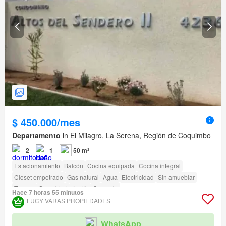
$ 450.000/mes
Departamento
in El Milagro, La Serena, Región de Coquimbo
2
1
50 m²
Estacionamiento
Balcón
Cocina equipada
Cocina integral
Closet empotrado
Gas natural
Agua
Electricidad
Sin amueblar
Terraza
Seguridad
Jardín
Conserje
Hace 7 horas 55 minutos
Acceso para personas con discapacidad
LUCY VARAS PROPIEDADES
WhatsApp