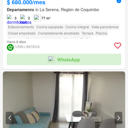
$ 680.000/mes
Departamento
in La Serena, Región de Coquimbo
3
2
77 m²
Estacionamiento
Cocina equipada
Cocina integral
Vista panorámica
Closet empotrado
Completamente amoblado
Terraza
Piscina
Área para niños
Ascensor
Jardín
Conserje
Parilla
Hace 8 días
Caseta de vigilancia
Acceso para personas con discapacidad
URBI LIMITADA
WhatsApp