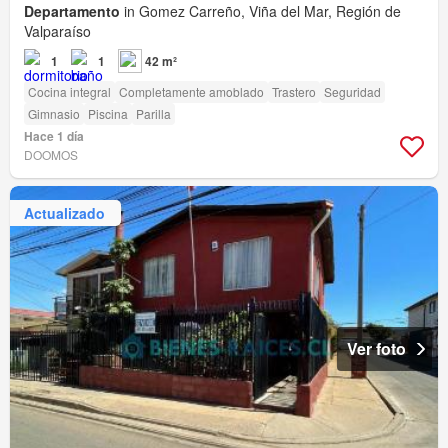
Departamento
in Gomez Carreño, Viña del Mar, Región de
Valparaíso
1
1
42 m²
Cocina integral
Completamente amoblado
Trastero
Seguridad
Gimnasio
Piscina
Parilla
Hace 1 día
DOOMOS
Actualizado
Ver foto