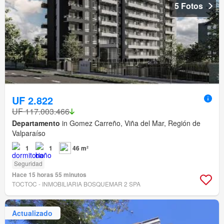
5 Fotos
UF 2.822
UF 117.003.466
Departamento
in Gomez Carreño, Viña del Mar, Región de
Valparaíso
1
1
46 m²
Seguridad
Hace 15 horas 55 minutos
TOCTOC - INMOBILIARIA BOSQUEMAR 2 SPA
Actualizado