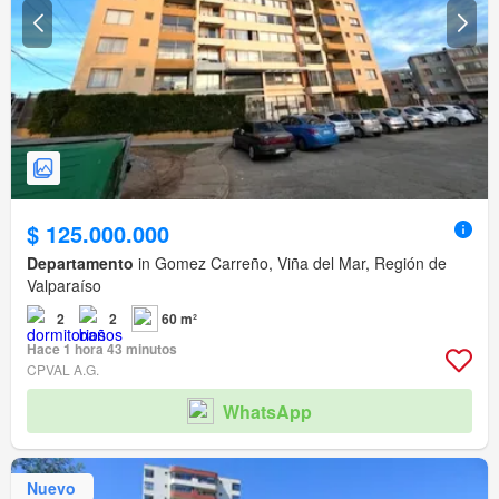
$ 125.000.000
Departamento
in Gomez Carreño, Viña del Mar, Región de
Valparaíso
2
2
60 m²
Hace 1 hora 43 minutos
CPVAL A.G.
WhatsApp
Nuevo