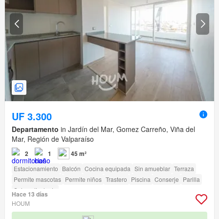
UF 3.300
Departamento
in Jardín del Mar, Gomez Carreño, Viña del
Mar, Región de Valparaíso
2
1
45 m²
Estacionamiento
Balcón
Cocina equipada
Sin amueblar
Terraza
Permite mascotas
Permite niños
Trastero
Piscina
Conserje
Parilla
Sala polivalente
Hace 13 días
HOUM