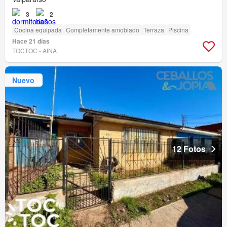
3
2
Cocina equipada
Completamente amoblado
Terraza
Piscina
Hace 21 días
TOCTOC - AINA
Nuevo
12 Fotos