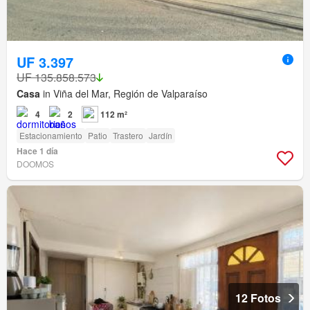
UF 3.397
UF 135.858.573
Casa
in Viña del Mar, Región de Valparaíso
4
2
112 m²
Estacionamiento
Patio
Trastero
Jardín
Hace 1 día
DOOMOS
12 Fotos